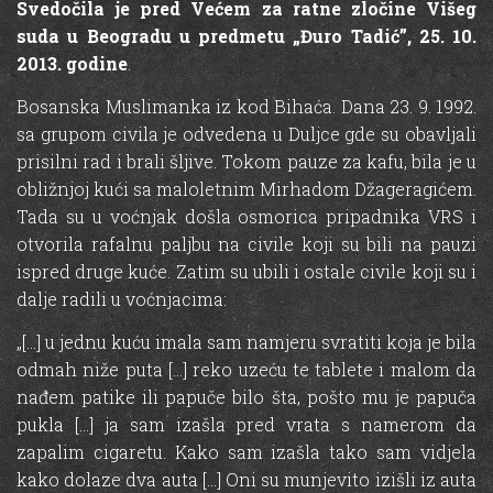
Svedočila je pred Većem za ratne zločine Višeg
suda u Beogradu u predmetu „Đuro Tadić”, 25. 10.
2013. godine
.
Bosanska Muslimanka iz kod Bihaća. Dana 23. 9. 1992.
sa grupom civila je odvedena u Duljce gde su obavljali
prisilni rad i brali šljive. Tokom pauze za kafu, bila je u
obližnjoj kući sa maloletnim Mirhadom Džageragićem.
Tada su u voćnjak došla osmorica pripadnika VRS i
otvorila rafalnu paljbu na civile koji su bili na pauzi
ispred druge kuće. Zatim su ubili i ostale civile koji su i
dalje radili u voćnjacima:
„[…] u jednu kuću imala sam namjeru svratiti koja je bila
odmah niže puta […] reko uzeću te tablete i malom da
nađem patike ili papuče bilo šta, pošto mu je papuča
pukla […] ja sam izašla pred vrata s namerom da
zapalim cigaretu. Kako sam izašla tako sam vidjela
kako dolaze dva auta […] Oni su munjevito izišli iz auta