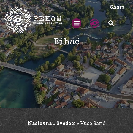
Shqip
Bihać
Naslovna
»
Svedoci
»
Huso Sarić