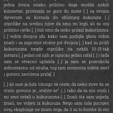
jedna živica onako prilično duga možda nekih
kilometar, protezala se gore do šume […] sa svojim
djeverom sa krenula do obližnjeg kukuruza […]
otprilike na sredini njive da smo mi legli, ali su oni
prilično rjetki […] čuli smo da neko prilazi kukuruzima.
[…] vidim dvojica idu, kako sam podigla glavu vidim
znači i sa suprotne strane još dvojica […] kad su prišli
kukuruzima negde otprilike na nekih 10-15-tak
metara […] jedan od njih je ispucao jedan rafal […] i tada
sam se stvarno uplašila […] ja sam se pomokrila
jednostavno od straha, tog sam momenta videla smrt
i gotovo, završena priča[…]
[…] ali sam ja čula odozgo sa ceste, da neko zove da se
vrate, govorio je, „vratite se“. (…) tako da su oni otišli i
mi smo ostali u kukuruzima […] Znači šta sam uspela,
znači, ne vidjeti iz kukuruza. Nego sam čula pucnjev,
ovaj, eksplozije ne znam čega, da li su to bombe ili već