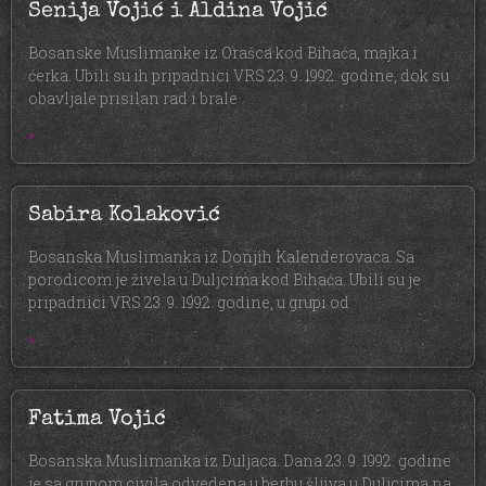
Senija Vojić i Aldina Vojić
Bosanske Muslimanke iz Orašca kod Bihaća, majka i
ćerka. Ubili su ih pripadnici VRS 23. 9. 1992. godine, dok su
obavljale prisilan rad i brale
»
Sabira Kolaković
Bosanska Muslimanka iz Donjih Kalenderovaca. Sa
porodicom je živela u Duljcima kod Bihaća. Ubili su je
pripadnici VRS 23. 9. 1992. godine, u grupi od
»
Fatima Vojić
Bosanska Muslimanka iz Duljaca. Dana 23. 9. 1992. godine
je sa grupom civila odvedena u berbu šljiva u Duljcima na