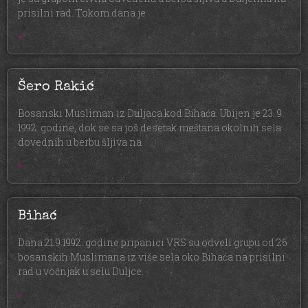
prisilni rad. Tokom dana je
»
Šero Rakić
Bosanski Musliman iz Duljaca kod Bihaća. Ubijen je 23. 9.
1992. godine, dok se sa još desetak meštana okolnih sela
dovednih u berbu šljiva na
»
Bihać
Dana 21.9.1992. godine pripanici VRS su odveli grupu od 26
bosanskih Muslimana iz više sela oko Bihaća na prisilni
rad u voćnjak u selu Duljce.
»