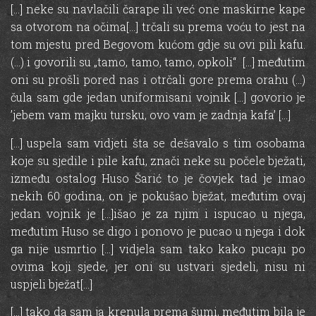
[…] neke su navlačili čarape ili već one maskirne kape
sa otvorom na očima[…] trčali su prema voću to jest na
tom mjestu pred Begovom kućom gdje su ovi pili kafu.
(…) i govorili su „tamo, tamo, tamo, opkoli“ […] međutim
oni su prošli pored nas i otrčali gore prema orahu (…)
čula sam gde jedan uniformisani vojnik […] govorio je
’jebem vam majku tursku, ovo vam je zadnja kafa’ […]
[…] uspela sam vidjeti šta se dešavalo s tim osobama
koje su sjedile i pile kafu, znači neke su počele bježati,
između ostalog Huso Šarić to je čovjek tad je imao
nekih 60 godina, on je pokušao bježat, međutim ovaj
jedan vojnik je […]išao je za njim i ispucao u njega,
međutim Huso se digo i ponovo je pucao u njega i dok
ga nije usmrtio […] vidjela sam tako kako pucaju po
ovima koji sjede, jer oni su ustvari sjedeli, nisu ni
uspjeli bježat[…]
[…] tako da sam ja krenula prema šumi, međutim bila je