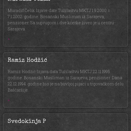
Muradif Čelik Izjave date Tužilaštvu MKTJ 1.9.2000. i
7.1.2002. godine. Bosanski Musliman iz Sarajeva,
penzioner. Sa suprugom i dve kćerke živeo je u centru
Sarajeva.
»
Ramiz Hodžić
Ramiz Hodžić Izjava data Tužilaštvu MKTJ 22.11.1995.
godine. Bosanski Musliman iz Sarajeva, penzioner. Dana
22.12.1994. godine bio je na buvljoj pijaci u trgovačkom delu
Baščaršije.
»
Svedokinja P