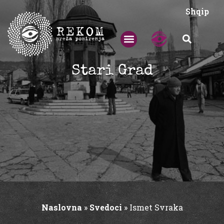
Shqip
Stari Grad
Naslovna
»
Svedoci
»
Ismet Svraka