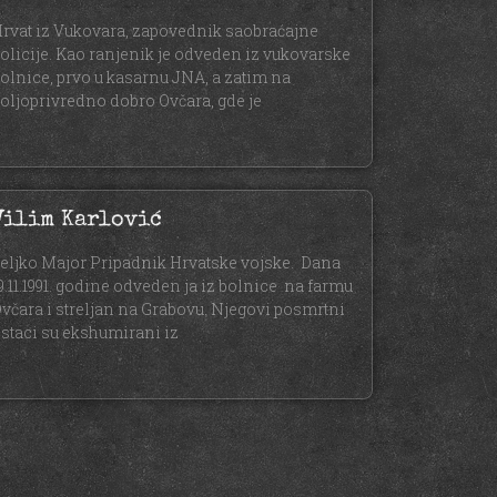
rvat iz Vukovara, zapovednik saobraćajne
olicije. Kao ranjenik je odveden iz vukovarske
olnice, prvo u kasarnu JNA, a zatim na
oljoprivredno dobro Ovčara, gde je
Vilim Karlović
eljko Major Pripadnik Hrvatske vojske. Dana
9.11.1991. godine odveden ja iz bolnice na farmu
včara i streljan na Grabovu. Njegovi posmrtni
staci su ekshumirani iz