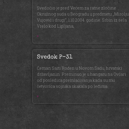
Svedočio je pred Većem za ratne zločine
Okružnog suda u Beogradu u predmetu „Mirolju
Vujović i drugi“, 1.10.2004. godine. Srbin iz sela
Vrelo kod Lipljana,
»
Svedok P-31
Čeman Saiti Rođen u Novom Sadu, hrvatski
državljanin. Preminuo je u hangaru na Ovčari
od posledica premlaćivanja kada su mu
četvorica vojnika skakala po leđima
»