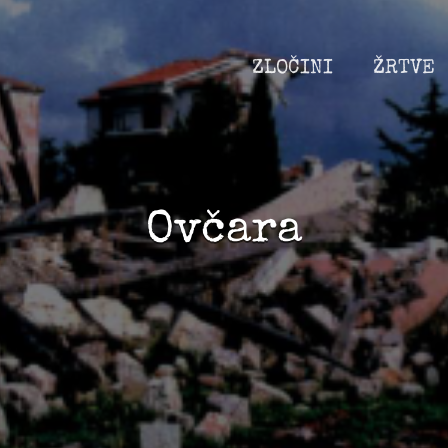
ZLOČINI
ŽRTVE
Ovčara