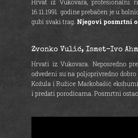
Hrvat iz Vukovara, profesionalni 
16.11.1991. godine prebačen je u bol
gubi svaki trag.
Njegovi posmrtni o
Zvonko Vulić, Ismet-Ivo Ahm
Hrvati iz Vukovara. Neposredno pred
odvedeni su na poljoprivredno dobro 
Kožula i Ružice Markobašić ekshumir
i predati porodicama. Posmrtni ostac