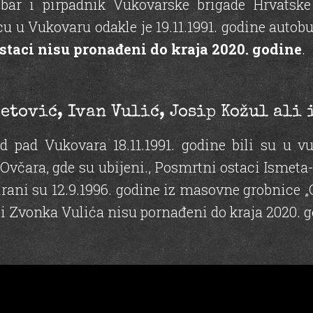
ribar i pirpadnik Vukovarske brigade Hrvatske
nicu u Vukovaru odakle je 19.11.1991. godine au
staci nisu pronađeni do kraja 2020. godine
.
etović, Ivan Vulić, Josip Kožul ali
 pad Vukovara 18.11.1991. godine bili su u vuko
Ovčara, gde su ubijeni., Posmrtni ostaci Ismeta
ani su 12.9.1996. godine iz masovne grobnice „
i Zvonka Vulića nisu pornađeni do kraja 2020. g