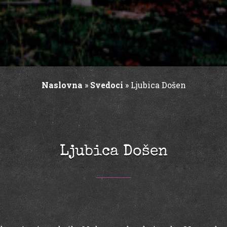
Naslovna
»
Svedoci
»
Ljubica Došen
Ljubica Došen