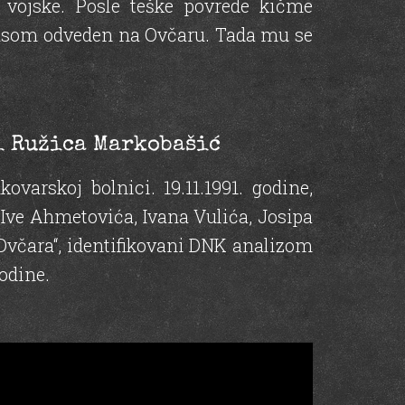
 vojske. Posle teške povrede kičme
tobusom odveden na Ovčaru. Tada mu se
 i Ružica Markobašić
varskoj bolnici. 19.11.1991. godine,
-Ive Ahmetovića, Ivana Vulića, Josipa
Ovčara“, identifikovani DNK analizom
odine.