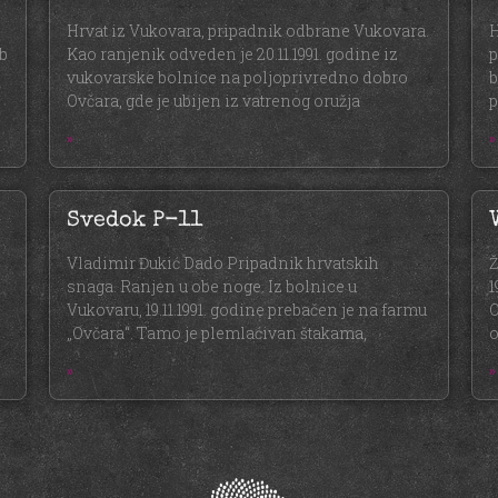
Hrvat iz Vukovara, pripadnik odbrane Vukovara.
H
b
Kao ranjenik odveden je 20.11.1991. godine iz
p
vukovarske bolnice na poljoprivredno dobro
b
Ovčara, gde je ubijen iz vatrenog oružja
p
»
»
Svedok P-11
Vladimir Đukić Dado Pripadnik hrvatskih
Ž
snaga. Ranjen u obe noge. Iz bolnice u
1
Vukovaru, 19.11.1991. godine prebačen je na farmu
O
„Ovčara“. Tamo je plemlaćivan štakama,
o
»
»