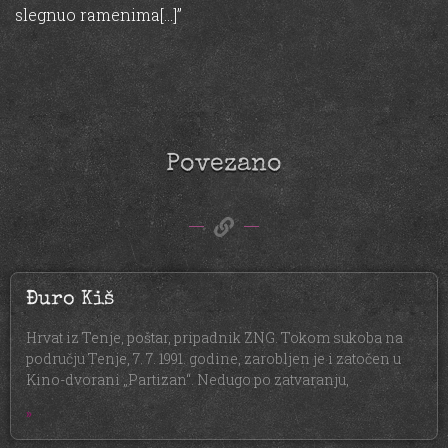
slegnuo ramenima[…]”
Povezano
Đuro Kiš
Hrvat iz Tenje, poštar, pripadnik ZNG. Tokom sukoba na
području Tenje, 7. 7. 1991. godine, zarobljen je i zatočen u
Kino-dvorani „Partizan“. Nedugo po zatvaranju,
»