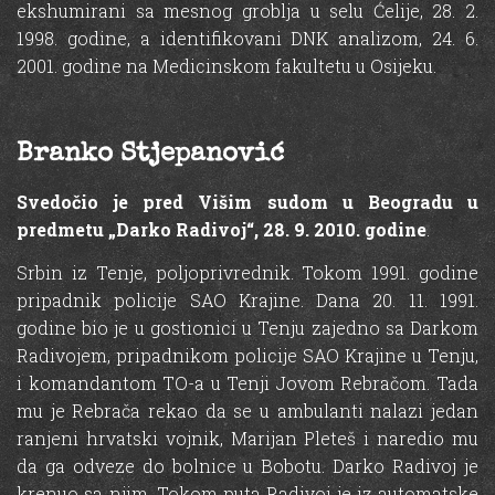
ekshumirani sa mesnog groblja u selu Ćelije, 28. 2.
1998. godine, a identifikovani DNK analizom, 24. 6.
2001. godine na Medicinskom fakultetu u Osijeku.
Branko Stjepanović
Svedočio je pred Višim sudom u Beogradu u
predmetu „Darko Radivoj“, 28. 9. 2010. godine
.
Srbin iz Tenje, poljoprivrednik. Tokom 1991. godine
pripadnik policije SAO Krajine. Dana 20. 11. 1991.
godine bio je u gostionici u Tenju zajedno sa Darkom
Radivojem, pripadnikom policije SAO Krajine u Tenju,
i komandantom TO-a u Tenji Jovom Rebračom. Tada
mu je Rebrača rekao da se u ambulanti nalazi jedan
ranjeni hrvatski vojnik, Marijan Pleteš i naredio mu
da ga odveze do bolnice u Bobotu. Darko Radivoj je
krenuo sa njim. Tokom puta Radivoj je iz automatske