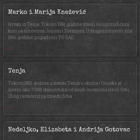
Marko i Marija Knežević
Hrvati iz Tenje. Tokom 1991. godine živeli su u porodičnoj
kući sa sinovima Jozom i Zoranom. U drugoj polovini jula
1991. godine, pripadnici TO SAO
»
Tenja
Tokom 1991. godine u mestu Tenja u okolini Osijeka je
živelo oko 7.000 stanovnika od kojih su većinu činili Srbi.
Zbog rasta tenzija zmeđu Srba
»
Nedeljko, Elizabeta i Andrija Gotovac