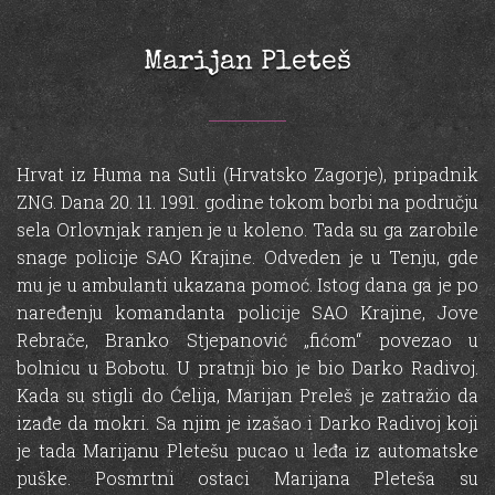
Marijan Pleteš
Hrvat iz Huma na Sutli (Hrvatsko Zagorje), pripadnik
ZNG. Dana 20. 11. 1991. godine tokom borbi na području
sela Orlovnjak ranjen je u koleno. Tada su ga zarobile
snage policije SAO Krajine. Odveden je u Tenju, gde
mu je u ambulanti ukazana pomoć. Istog dana ga je po
naređenju komandanta policije SAO Krajine, Jove
Rebrače, Branko Stjepanović „fićom“ povezao u
bolnicu u Bobotu. U pratnji bio je bio Darko Radivoj.
Kada su stigli do Ćelija, Marijan Preleš je zatražio da
izađe da mokri. Sa njim je izašao i Darko Radivoj koji
je tada Marijanu Pletešu pucao u leđa iz automatske
puške. Posmrtni ostaci Marijana Pleteša su