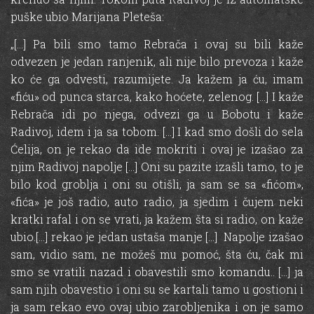
puške ubio Marijana Pleteša:
„[…] Pa bili smo tamo Rebrača i ovaj su bili kaže
odvezen je jedan ranjenik, ali nije bilo prevoza i kaže
ko će ga odvesti, razumijete. Ja kažem ja ću, imam
«fiću» od punca starca, kako hoćete, zelenog. […] I kaže
Rebrača idi po njega, odvezi ga u Bobotu i kaže
Radivoj, idem i ja sa tobom. […] I kad smo došli do sela
Ćelija, on je rekao da ide mokriti i ovaj je izašao za
njim Radivoj napolje […] Oni su pazite izašli tamo, to je
bilo kod groblja i oni su otišli, ja sam se sa «fićom»,
«fića» je još radio, auto radio, ja sjedim i čujem neki
kratki rafal i on se vrati, ja kažem šta si radio, on kaže
ubio.[…] rekao je jedan ustaša manje […] Napolje izašao
sam, vidio sam, ne možeš mu pomoć, šta ću, čak mi
smo se vratili nazad i obavestili smo komandu.. […] ja
sam njih obavestio i oni su se kartali tamo u gostioni i
ja sam rekao evo ovaj ubio zarobljenika i on je samo