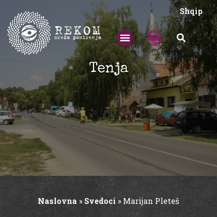
Shqip
Tenja
Naslovna
»
Svedoci
»
Marijan Pleteš