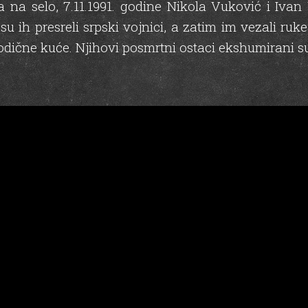
 na selo, 7.11.1991. godine Nikola Vuković i Ivan 
ih presreli srpski vojnici, a zatim im vezali ruke i
odične kuće. Njihovi posmrtni ostaci ekshumirani su