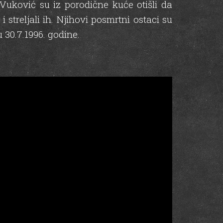
Vuković su iz porodične kuće otišli da
 streljali ih. Njihovi posmrtni ostaci su
 30.7.1996. godine.