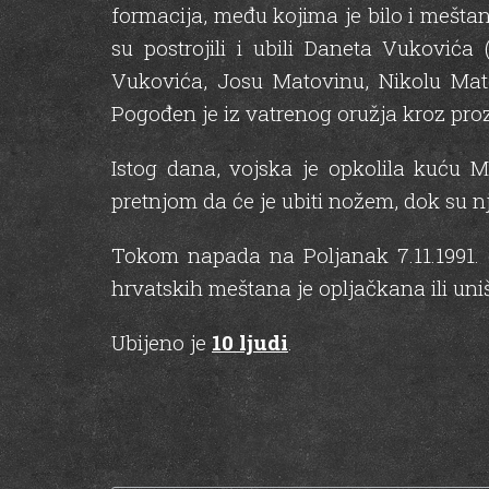
formacija, među kojima je bilo i meštan
su postrojili i ubili Daneta Vukovića
Vukovića, Josu Matovinu, Nikolu Mato
Pogođen je iz vatrenog oružja kroz proz
Istog dana, vojska je opkolila kuću 
pretnjom da će je ubiti nožem, dok su n
Tokom napada na Poljanak 7.11.1991. g
hrvatskih meštana je opljačkana ili uni
Ubijeno je
10 ljudi
.