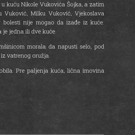
li u kuću Nikole Vukovića Šojka, a zatim
iju Vuković, Milku Vuković, Vjekoslava
 bolesti nije mogao da izađe iz kuće.
je jedna ili dve kuće.
omšinicom morala da napusti selo, pod
iz vatrenog oružja.
bila. Pre paljenja kuća, lična imovina