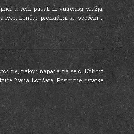
nici u selu pucali iz vatrenog oružja.
tac Ivan Lončar, pronađeni su obešeni u
1. godine, nakon napada na selo. Njihovi
d kuće Ivana Lončara. Posmrtne ostatke