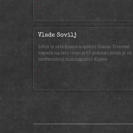
»
Vlade Sovilj
Srbin iz sela Kijane u opštini Gračac. U vreme
napada na selo imao je 65 godina i jedan je od
meštana koji nisu napustili Kijane
»