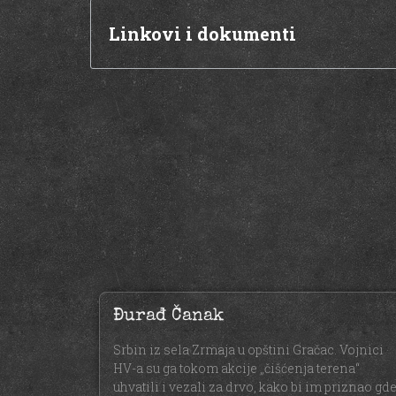
Linkovi i dokumenti
Đurađ Čanak
Srbin iz sela Zrmaja u opštini Gračac. Vojnici
HV-a su ga tokom akcije „čišćenja terena“
uhvatili i vezali za drvo, kako bi im priznao gd