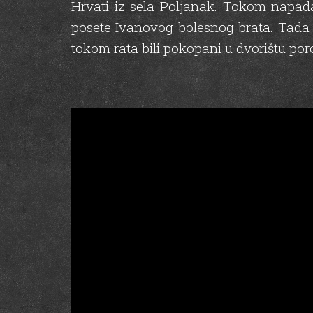
Hrvati iz sela Poljanak. Tokom napada
posete Ivanovog bolesnog brata. Tada su 
tokom rata bili pokopani u dvorištu por