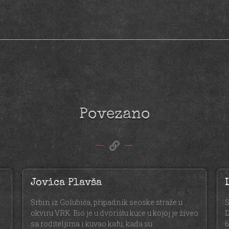
Povezano
Jovica Plavša
Srbin iz Golubića, pripadnik seoske straže u
S
okviru VRK. Bio je u dvorištu kuće u kojoj je živeo
D
e
sa roditeljima i kuvao kafu, kada su
6