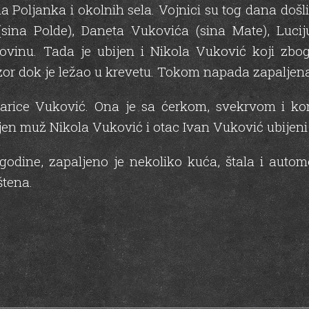
a Poljanka i okolnih sela. Vojnici su tog dana doš
 (sina Polde), Daneta Vukovića (sina Mate), Luc
vinu. Tada je ubijen i Nikola Vuković koji zbog
or dok je ležao u krevetu. Tokom napada zapaljena 
Marice Vuković. Ona je sa ćerkom, svekrvom i k
jen muž Nikola Vuković i otac Ivan Vuković ubijeni 
odine, zapaljeno je nekoliko kuća, štala i automo
štena.