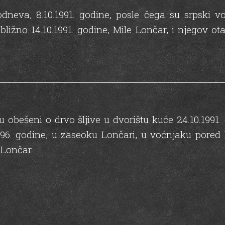
neva, 8.10.1991. godine, posle čega su srpski voj
bližno 14.10.1991. godine, Mile Lončar, i njegov o
su obešeni o drvo šljive u dvorištu kuće 24.10.199
996. godine, u zaseoku Lončari, u voćnjaku pore
 Lončar.