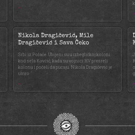
k
»
»
Nikola Dragičević, Mile
Dragičević i Sava Čeko
Srbi iz Polače. Ubijeni su u izbegličkoj koloni
J
kod sela Kovčić, kada su vojnici HV presreli
K
kolonu i počeli da pucaju. Nikola Dragičević je
o
umro
g
»
»