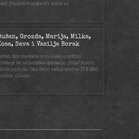
uće. Dvojica vojnika HV došla su
Dušan, Grozda, Marija, Milka,
Kosa, Sava i Vasilje Borak
edan deo meštana sela Gošić u opštini
istanje se od početka operacije „Oluja“ krio u
bližnjoj šumi. Oko četiri sata popodne 27.8.1995.
odine, u Gošić