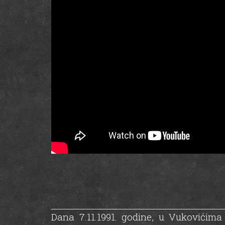
Dana 7.11.1991. godine, u Vukovićima s