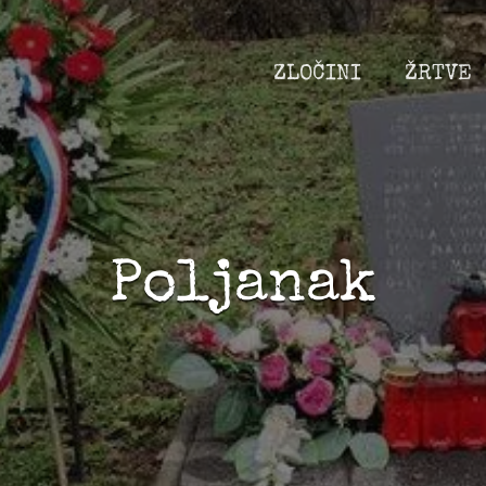
ZLOČINI
ŽRTVE
Poljanak