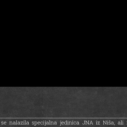
e nalazila specijalna jedinica JNA iz Niša, ali i