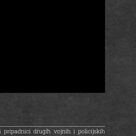
 pripadnici drugih vojnih i policijskih