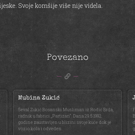
eske. Svoje komšije više nije videla.
Povezano
Mubina Zukić
Ševal Zukić Bosanski Musliman iz Rodić Brda,
F
e
radnik u fabrici „Partizan“. Dana 29.5.1992.
B
godine zaustavljen u blizini svoje kuće dok je
d
vozio kola i odveden
g