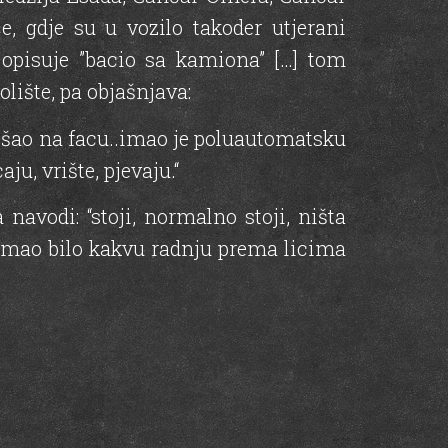
e, gdje su u vozilo takoder utjerani
 opisuje ”bacio sa kamiona” […] tom
olište, pa objašnjava:
ošao na facu..imao je poluautomatsku
ju, vrište, pjevaju.“
navodi: “stoji, normalno stoji, ništa
uzimao bilo kakvu radnju prema licima