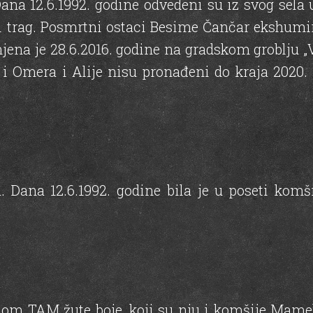
na 12.6.1992. godine odvedeni su iz svog sela 
ki trag. Posmrtni ostaci Besime Čančar ekshumi
ena je 28.6.2016. godine na gradskom groblju „
i Omera i Alije nisu pronađeni do kraja 2020. 
 Dana 12.6.1992. godine bila je u poseti kom
ilom TAM žute boje, koji su nju i komšije Mam