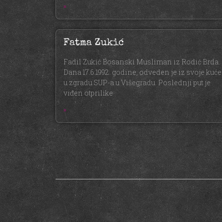
»
Fatma Zukić
Fadil Zukić Bosanski Musliman iz Rodić Brda.
Dana 17.6.1992. godine, odveden je iz svoje kuće
u zgradu SUP-a u Višegradu. Poslednji put je
viđen otprilike
»