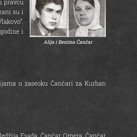
u pravcu
rani su i
Vlakovo“.
godine i
Alija i Besima Čančar
šijama u zaseoku Čančari za Kurban
eledžija Esada, Čančar Omera, Čančar