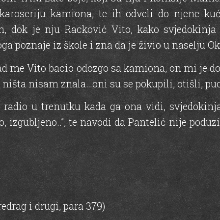
karoseriju kamiona, te ih odveli do njene kuć
, dok je nju Racković Vito, kako svjedokinja
oga poznaje iz škole i zna da je živio u naselju Ok
ad me Vito bacio odozgo sa kamiona, on mi je d
ništa nisam znala…oni su se pokupili, otišli, puca
 radio u trenutku kada ga ona vidi, svjedokinja 
o, izgubljeno..”, te navodi da Pantelić nije pod
edrag i drugi, para 379)