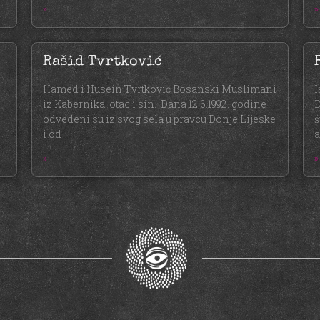
»
»
Rašid Tvrtković
Hamed i Husein Tvrtković Bosanski Muslimani
I
iz Kabernika, otac i sin. Dana 12.6.1992. godine
D
odvedeni su iz svog sela u pravcu Donje Lijeske
š
i od
a
»
»