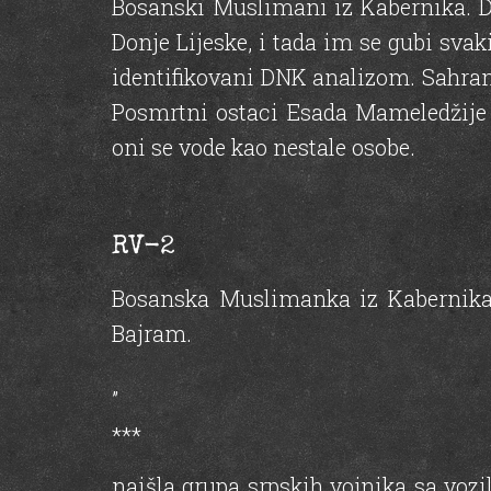
Bosanski Muslimani iz Kabernika. Da
Donje Lijeske, i tada im se gubi sva
identifikovani DNK analizom. Sahranj
Posmrtni ostaci Esada Mameledžije 
oni se vode kao nestale osobe.
RV-2
Bosanska Muslimanka iz Kabernika.
Bajram.
„
***
naišla grupa srpskih vojnika sa voz