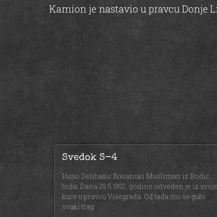
Kamion je nastavio u pravcu Donje Lij
Svedok S-4
Huso Delibašić Bosanski Musliman iz Rodić
brda. Dana 29.5.1992. godine odveden je iz svoj
kuće u pravcu Višegrada. Od tada mu se gubi
svaki trag.