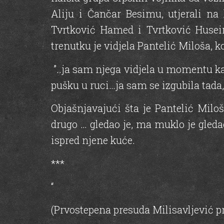
Aliju i Čančar Besimu, utjerali na 
Tvrtković Hamed i Tvrtković Husein
trenutku je vidjela Pantelić Miloša, k
”..ja sam njega vidjela u momentu k
pušku u ruci…ja sam se izgubila tada, 
Objašnjavajući šta je Pantelić Miloš
drugo … gledao je, ma muklo je gleda
ispred njene kuće.
***
“
(Prvostepena presuda Milisavljević pr