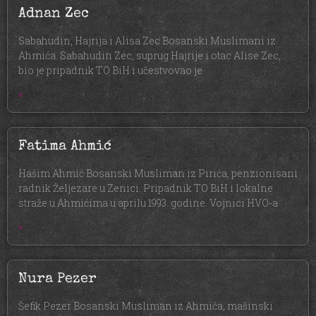
Adnan Zec
Sabahudin, Hajrija i Alisa Zec Bosanski Muslimani iz
Ahmića. Sabahudin Zec, suprug Hajrije i otac Alise Zec,
bio je pripadnik TO BiH i učestvovao je
»
Fatima Ahmić
Hašim Ahmić Bosanski Musliman iz Pirića, penzionisani
radnik Željezare u Zenici. Pripadnik TO BiH i lokalne
straže u Ahmićima u aprilu 1993. godine. Vojnici HVO-a
»
Nura Pezer
Šefik Pezer Bosanski Musliman iz Ahmića, mašinski