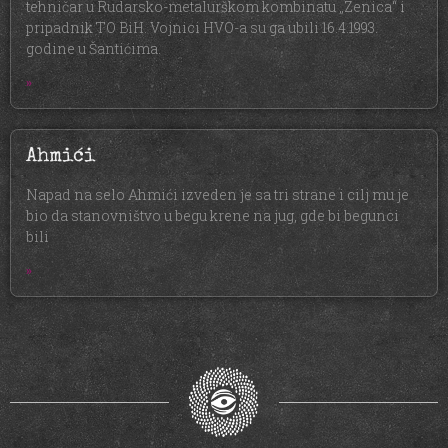
tehničar u Rudarsko-metalurškom kombinatu „Zenica“ i
pripadnik TO BiH. Vojnici HVO-a su ga ubili 16.4.1993.
godine u Šantićima.
»
Ahmići
Napad na selo Ahmići izveden je sa tri strane i cilj mu je
bio da stanovništvo u begu krene na jug, gde bi begunci
bili
»