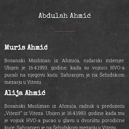
Abdulah Ahmić
Muris Ahmić
Bosanski Musliman iz Ahmića, rudarski inženjer.
Ubijen je 16.4.1993. godine, kada su vojnici HVO-a
pucali na njegovu kuću. Sahranjen je na Šehidskom
mezarju u Vitezu.
Alija Ahmić
Bosanski Musliman iz Ahmića, radnik u preduzeću
„Vitezit“ iz Viteza. Ubijen je 16.4.1993. godine kada mu
je vojnik HVO-a pucao u glavu u dvorištu porodične
kuće. Sahranjen je na Šehidskom mezarju u Vitezu.