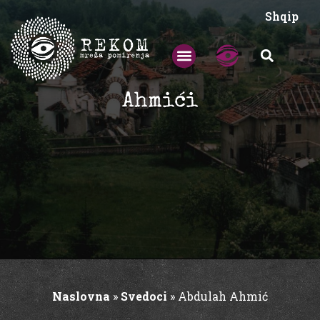
Shqip
Ahmići
Naslovna
»
Svedoci
»
Abdulah Ahmić