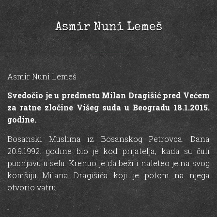
Asmir Nuni Lemeš
Asmir Nuni Lemeš
Svedočio je u predmetu Milan Dragišić pred Većem
za ratne zločine Višeg suda u Beogradu 18.1.2015.
godine.
Bosanski Muslima iz Bosanskog Petrovca. Dana
20.9.1992. godine bio je kod prijatelja, kada su čuli
pucnjavu u selu. Krenuo je da beži i naleteo je na svog
komšiju Milana Dragišića koji je potom na njega
otvorio vatru.
„