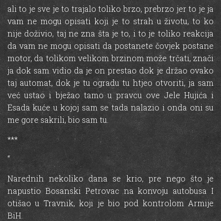
ali to je sve je to trajalo toliko brzo, prebrzo jer to je ja
vam ne mogu opisati koji je to strah u životu, to ko
nije doživio, taj ne zna šta je to, i to je toliko reakcija
da vam ne mogu opisati da postanete čovjek postane
motor, da tolikom velikom brzinom može trčati, znači
ja dok sam vidio da je on prestao dok je držao ovako
taj automat, dok je tu ogradu tu htjeo otvoriti, ja sam
već ustao i bježao tamo u pravcu ove Jele Hujića i
Esada kuće u kojoj sam se tada nalazio i onda oni su
me gore sakrili, bio sam tu.
***
“
Narednih nekoliko dana se krio, pre nego što je
napustio Bosanski Petrovac na konvoju autobusa I
otišao u Travnik, koji je bio pod kontrolom Armije
BiH.