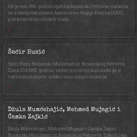
Od jeseni 1991. godine opština Bosanski Petrovac nalazila
se u okviru takozvane Autonomne Regije Krajina (ARK),
pod kontrolom srpskih vlasti.
»
Šaćir Husić
Šaćir Husić Bosanski Musliman iz Bosanskog Petrovca.
Dana 20.9.1992. godine, sedeo je u svojoj kući kada ga je
vatrenim oružijem u ruku ranio njegov komšija
»
Džula Mumćehajić, Mehmed Mujagić i
Ćamka Zajkić
Džula Mumćehajić, Mehmed Mujagić i Ćamka Zajkić
Bosanski Muslimani iz Bosanskog Petrovca. Tokom leta