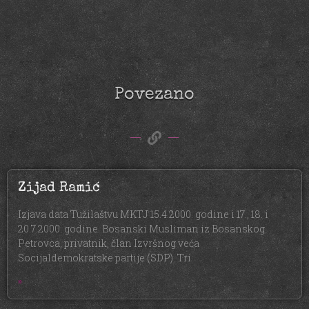
Povezano
Zijad Ramić
Izjava data Tužilaštvu MKTJ 15.4.2000. godine i 17., 18. i
20.7.2000. godine. Bosanski Musliman iz Bosanskog
Petrovca, privatnik, član Izvršnog veća
Socijaldemokratske partije (SDP). Tri
»