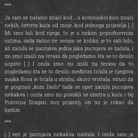
***
Ja sam se nalazio znači kod…, u komšijskoj kući znači
nekih, četvrta kuća od moje, kod jednoga prijatelja […]
Mi smo bili kod njega, to je u nekim popodnevnim
satima, sada tačno ne sećam se koliko je to sati bilo,
ali začula se pucnjava jedna jaka pucnjava se začula, i
mi smo izašli na terasu da pogledamo šta se to desilo
uopšte […] I onda smo mi izišli na terasu da to
pogledamo šta se to desilo, međutim trčala je njegova
majka Bosa je trčala u strahu, skoro vrištala, vičući da
je poginuo „kum Dado“ tada se opet začula pucnjava
nekakva i onda smo mi povukli se unutra u kuću i taj
Polovina Dragan, moj prijatelj, on mi je rekao da
bježim.
***
[…] već je pucnjava nekakva nastala. I onda sam ja