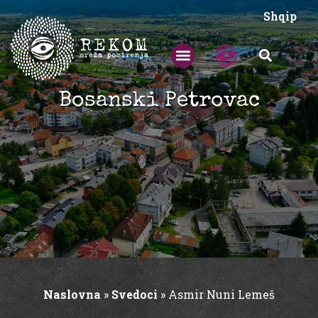
Shqip
Bosanski Petrovac
Naslovna
»
Svedoci
»
Asmir Nuni Lemeš