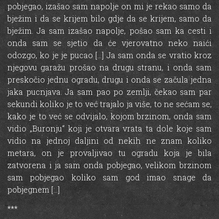
pobjegao, izašao sam napolje on mi je rekao samo da
bježim i da se krijem bilo gdje da se krijem, samo da
bježim. Ja sam izašao napolje, pošao sam ka cesti i
onda sam se sjetio da će vjerovatno neko naići
odozgo, ko je je pucao […] Ja sam onda se vratio kroz
njegovu garažu prošao na drugu stranu, i onda sam
preskočio jednu ogradu, drugu i onda se začula jedna
jaka pucnjava. Ja sam pao po zemlji, čekao sam par
sekundi koliko je to već trajalo ja više, to ne sećam se,
kako je to već se odvijalo, kojom brzinom, onda sam
vidio „Buronju“ koji je otvara vrata ta dole koje sam
vidio na jednoj daljini od nekih ne znam koliko
metara, on je provaljivao tu ogradu koja je bila
zatvorena i ja sam onda pobjegao, velikom brzinom
sam pobjegao koliko sam god imao snage da
pobjegnem […]
***