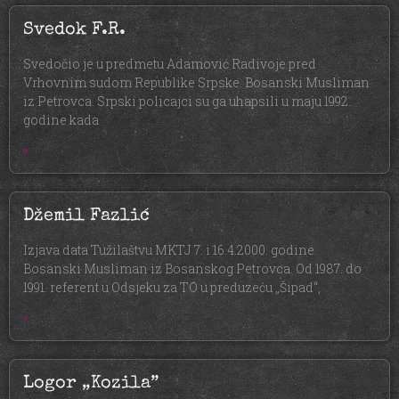
Svedok F.R.
Svedočio je u predmetu Adamović Radivoje pred
Vrhovnim sudom Republike Srpske. Bosanski Musliman
iz Petrovca. Srpski policajci su ga uhapsili u maju 1992.
godine kada
»
Džemil Fazlić
Izjava data Tužilaštvu MKTJ 7. i 16.4.2000. godine.
Bosanski Musliman iz Bosanskog Petrovca. Od 1987. do
1991. referent u Odsjeku za TO u preduzeću „Šipad“,
»
Logor „Kozila”