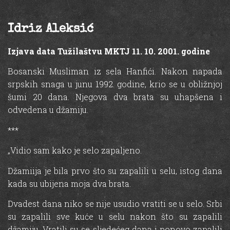
Idriz Aleksić
Izjava data Tužilaštvu MKTJ 11. 10. 2001. godine
Bosanski Musliman iz sela Hanfići. Nakon napada
srpskih snaga u junu 1992. godine, krio se u obližnjoj
šumi 20 dana. Njegova dva brata su uhapšena i
odvedena u džamiju.
***
„Vidio sam kako je selo zapaljeno.
Džamiija je bila prvo što su zapalili u selu, istog dana
kada su ubijena moja dva brata.
Dvadest dana niko se nije usudio vratiti se u selo. Srbi
su zapalili sve kuće u selu nakon što su zapalili
džamiju. Vratili su se sljedećeg dana i ponovo zapalili