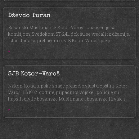
Dževdo Turan
Bosanski Musliman iz Kotor-Varoši. Uhapšen je sa
komšijom, Svedokom ST-241, dok su se vraćali iz džamije.
Istog dana su prebačeni u SJB Kotor-Varoš, gde je
»
SJB Kotor-Varoš
Nakon što su srpske snage preuzele vlast u opštini Kotor-
Varoš 11.6.1992. godine, pripadnici vojske i policije su
hapsili civile bosanske Muslimane i bosanske Hrvate i
»