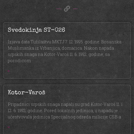
Svedokinja ST-026
Izjava data Tužilaštvu MKTJ 7. 12. 1995. godine. Bosanska
Muslimanka iz Vrbanjica, domaćica. Nakon napada
srpskih snaga na Kotor-Varoš 11. 6. 1992. godine, sa
porodicom
»
Kotor-Varoš
Pripadnici srpskih snaga napali su grad Kotor-Varoš 11. i
12. 6. 1992. godine. Pored lokalnih jedinica, u napadu je
učestvovala jedinica Specijalnog odreda milicije CSB-a
»