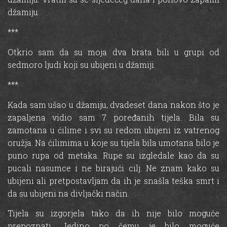
džamiju.
***
Otkrio sam da su moja dva brata bili u grupi od
sedmoro ljudi koji su ubijeni u džamiji.
***
Kada sam ušao u džamiju, dvadeset dana nakon što je
zapaljena vidio sam 7 poređanih tijela. Bila su
zamotana u ćilime i svi su redom ubijeni iz vatrenog
oružja. Na ćilimima u koje su tijela bila umotana bilo je
puno rupa od metaka. Rupe su izgledale kao da su
pucali nasumce i ne birajući cilj. Ne znam kako su
ubijeni ali pretpostavljam da ih je snašla teška smrt i
da su ubijeni na divljački način.
Tijela su izgorjela tako da ih nije bilo moguće
prepoznati. Jedino po čemu je bilo moguće