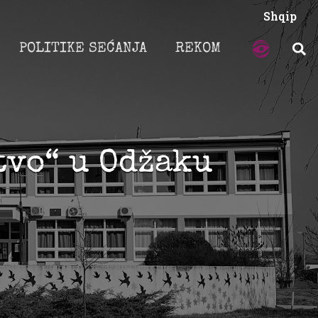
Shqip
POLITIKE SEĆANJA
REKOM
tvo“ u Odžaku