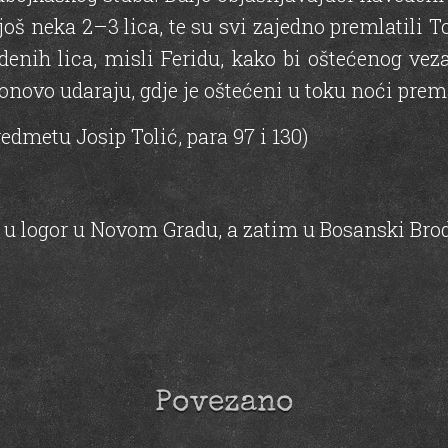
 i još neka 2–3 lica, te su svi zajedno premlatili
denih lica, misli Feridu, kako bi oštećenog vez
ponovo udaraju, gdje je oštećeni u toku noći prem
edmetu Josip Tolić, para 97 i 130)
 u logor u Novom Gradu, a zatim u Bosanski Bro
Povezano