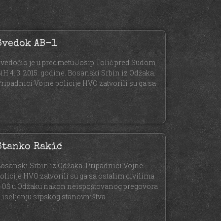
Svedok AB-1
vedočio je u predmetu Josip Tolić pred Sudom
iH 4. 3. 2015. godine. Bosanski Srbin iz Odžaka.
ripadnici Vojne policije HVO zatvorili su ga sa
Stanko Rakić
osanski Srbin iz Odžaka. Pripadnici Vojne
olicije HVO zatvorili su ga sa ostalim civilima
 OŠ u Odžaku nakon neispoštovanog pregovora
 iseljenju srpskog stanovništva