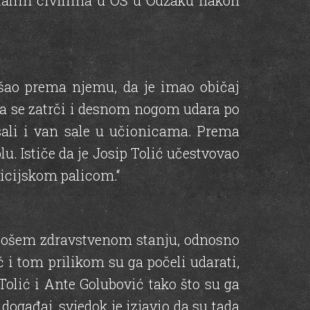
ostalim civilima u OŠ u Odžaku nakon
našao prema njemu, da je imao običaj
 da se zatrči i desnom nogom udara po
sali i van sale u učionicama. Prema
lu. Ističe da je Josip Tolić učestvovao
licijskom palicom.“
u lošem zdravstvenom stanju, odnosno
ć i tom prilikom su ga počeli udarati,
 Tolić i Ante Golubović tako što su ga
događaj, svjedok je izjavio da su tada