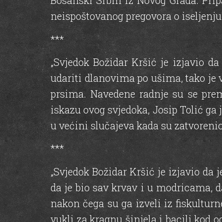
Bosanski Srbin iz Novog Grada. Prip
neispoštovanog pregovora o iseljenju
***
„Svjedok Božidar Kršić je izjavio d
udariti dlanovima po ušima, tako je 
prsima. Navedene radnje su se prem
iskazu ovog svjedoka, Josip Tolić ga j
u većini slučajeva kada su zatvoreni
***
„Svjedok Božidar Kršić je izjavio d
da je bio sav krvav i u modricama, da
nakon čega su ga izveli iz fiskulturn
vukli za kragnu šinjela i bacili kod 