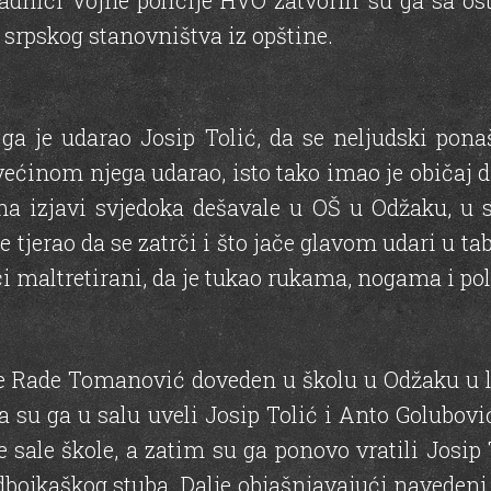
adnici Vojne policije HVO zatvorili su ga sa 
 srpskog stanovništva iz opštine.
a ga je udarao Josip Tolić, da se neljudski po
većinom njega udarao, isto tako imao je običaj
a izjavi svjedoka dešavale u OŠ u Odžaku, u 
e tjerao da se zatrči i što jače glavom udari u tab
ci maltretirani, da je tukao rukama, nogama i po
a je Rade Tomanović doveden u školu u Odžaku 
 su ga u salu uveli Josip Tolić i Anto Golubovi
e sale škole, a zatim su ga ponovo vratili Josip
odbojkaškog stuba. Dalje objašnjavajući navedeni 