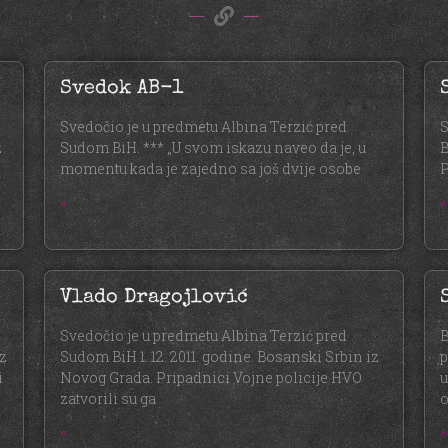
Svedok AB-1
Svedočio je u predmetu Albina Terzić pred
S
z
Sudom BiH. *** „U svom iskazu naveo da je, u
B
momentu kada je zajedno sa još dvije osobe
P
»
»
Vlado Dragojlović
Svedočio je u predmetu Albina Terzić pred
B
iz
Sudom BiH 1. 12. 2011. godine. Bosanski Srbin iz
p
i
Novog Grada. Pripadnici Vojne policije HVO
u
zatvorili su ga
o
»
»