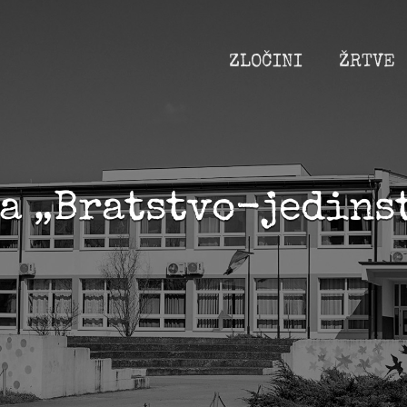
ZLOČINI
ŽRTVE
a „Bratstvo-jedins