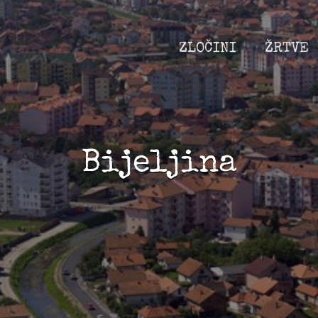
ZLOČINI
ŽRTVE
Bijeljina