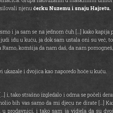
omaćica. Grupa naoružanih u maskirnim uniforma
 silovali njenu
ćerku Nuzemu i snaju Hajretu.
li smo i ja sam se na jednom čuh […] kako kapija
ljudi idu u kuću, ja dok sam ustala oni su već, t
a Ramo, komšija da nam daš, da nam pomogneš,
evi ukazale i dvojica kao naporedo hoće u kuću.
…] i, tako strašno izgledalo i odma se počeli dera
lio bih vas samo da mi djecu ne dirate […] Kaž
u prodavnici, i tako sam ja vidjela da su dvoj