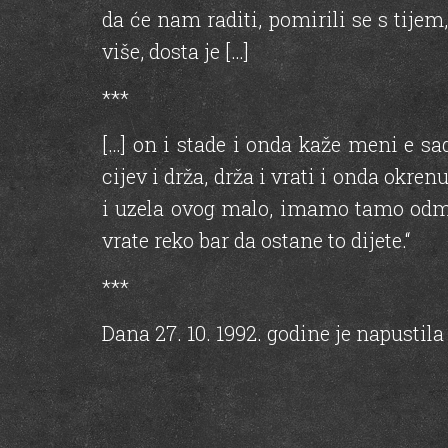
da će nam raditi, pomirili se s tije
više, dosta je […]
***
[…] on i stade i onda kaže meni e sad
cijev i drža, drža i vrati i onda okren
i uzela ovog malo, imamo tamo odmah
vrate reko bar da ostane to dijete.“
***
Dana 27. 10. 1992. godine je napustil