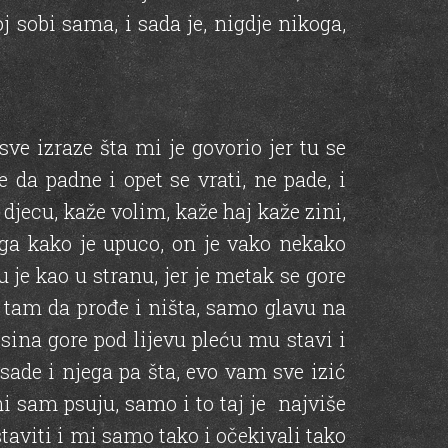
 sobi sama, i sada je, nigdje nikoga,
e izraze šta mi je govorio jer tu se
da padne i opet se vrati, ne pade, i
u djecu, kaže volim, kaže haj kaže zini,
njega kako je upuco, on je vako nekako
 je kao u stranu, jer je metak se gore
o tam da prođe i ništa, samo glavu na
 sina gore pod lijevu pleću mu stavi i
 sade i njega pa šta, evo vam sve izić
ni sam psuju, samo i to taj je najviše
ostaviti i mi samo tako i očekivali tako