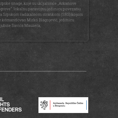
rpske snage, koje su uključivale „Arkanove
igrove“, lokalnu paravojnu jedinicu povezanu
a Srpskom radikalnom strankom (SRS) kojom
e komandovao Mirko Blagojević, jedinicu
jubiše Savića Mauzera,