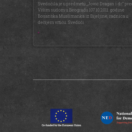
Svedočila je u predmetu „Jović Dragan i dr.” pre
Višim sudom u Beogradu 107.10.2011. godine
Bosanska Muslimanka iz Bijeljine, radnica u
dečijem vrtiću. Svedoči
»