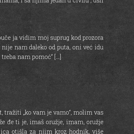
ma, i sa njima jedan u civilu , ušli
 puče ja vidim moj suprug kod prozora
o nije nam daleko od puta, oni već idu
 treba nam pomoć“ […]
t, tražiti „ko vam je vamo“, molim vas
e đe ti je, imaš oružje, imam, oružje
ica otišla za njim kroz hodnik, više