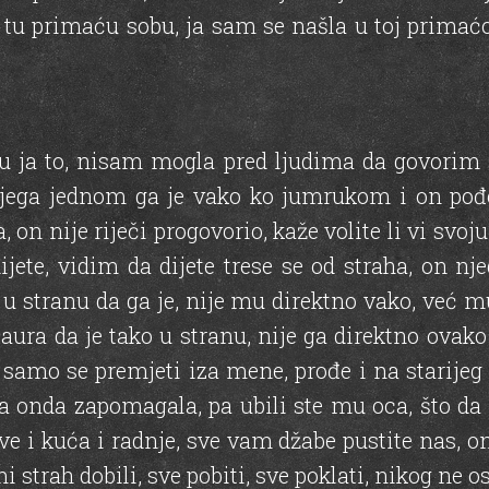
u primaću sobu, ja sam se našla u toj primaćoj
ja to, nisam mogla pred ljudima da govorim sv
jega jednom ga je vako ko jumrukom i on pođe 
 on nije riječi progovorio, kaže volite li vi svoj
dijete, vidim da dijete trese se od straha, on 
o u stranu da ga je, nije mu direktno vako, već mu
čaura da je tako u stranu, nije ga direktno ovak
 samo se premjeti iza mene, prođe i na starijeg
ja onda zapomagala, pa ubili ste mu oca, što da
e i kuća i radnje, sve vam džabe pustite nas, o
 mi strah dobili, sve pobiti, sve poklati, nikog ne 