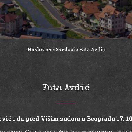
Naslovna
»
Svedoci
»
Fata Avdić
Fata Avdić
ić i dr. pred Višim sudom u Beogradu 17. 10.