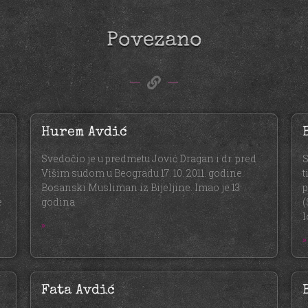
Povezano
Hurem Avdić
Svedočio je u predmetu Jović Dragan i dr. pred
S
Višim sudom u Beogradu 17. 10. 2011. godine.
t
Bosanski Musliman iz Bijeljine. Imao je 13
p
e
godina
(
l
»
»
Fata Avdić