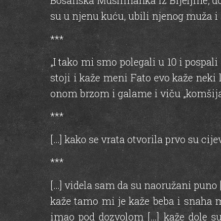
Bosanska Muslimanka iz Bijeljine, d
su u njenu kuću, ubili njenog muža i
***
„I tako mi smo polegali u 10 i pospa
stoji i kaže meni Fato evo kaže neki 
onom brzom i galame i viču „komšij
***
[…] kako se vrata otvorila prvo su cij
***
[…] videla sam da su naoružani puno [
kaže tamo mi je kaže beba i snaha mo
imao pod dozvolom […] kaže dole su 