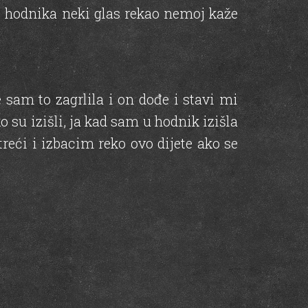
iz hodnika neki glas rekao nemoj kaže
e sam to zagrlila i on dođe i stavi mi
ko su izišli, ja kad sam u hodnik izišla
eći i izbacim reko ovo dijete ako se