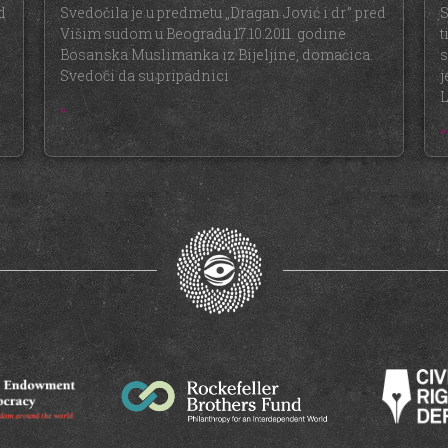
d
Svedočila je u predmetu „Dragan Jović i dr.” pred
S
Višim sudom u Beogradu 17.10.2011. godine
t
Bosanska Muslimanka iz Bijeljine, domaćica.
s
Svedoči da su pripadnici
j
L
»
»