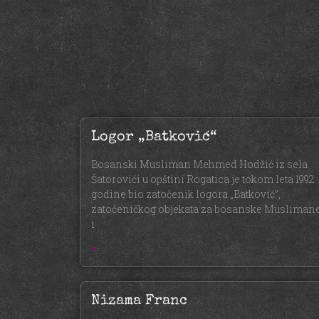
Logor „Batković“
Bosanski Musliman Mehmed Hodžić iz sela
Šatorovići u opštini Rogatica je tokom leta 1992.
godine bio zatočenik logora „Batković”,
zatočeničkog objekata za bosanske Musliman
i
»
Nizama Franc