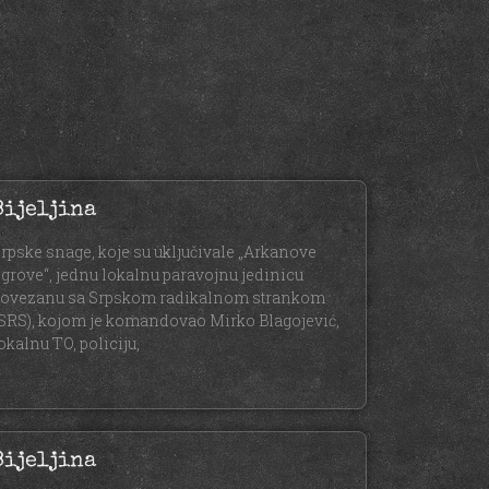
Bijeljina
rpske snage, koje su uključivale „Arkanove
igrove“, jednu lokalnu paravojnu jedinicu
ovezanu sa Srpskom radikalnom strankom
SRS), kojom je komandovao Mirko Blagojević,
okalnu TO, policiju,
Bijeljina