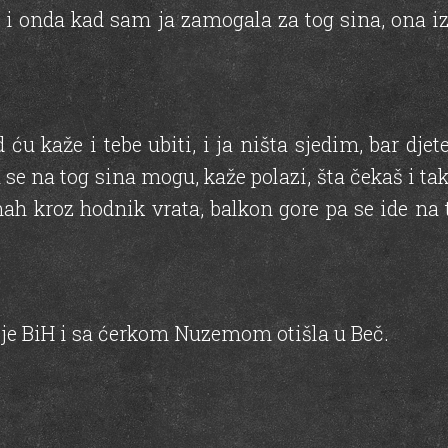
m, i onda kad sam ja zamogala za tog sina, ona 
 ću kaže i tebe ubiti, i ja ništa sjedim, bar djet
u se na tog sina mogu, kaže polazi, šta čekaš i ta
 kroz hodnik vrata, balkon gore pa se ide na tr
a je BiH i sa ćerkom Nuzemom otišla u Beč.