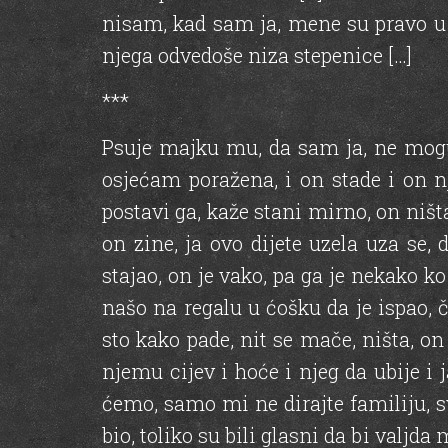
nisam, kad sam ja, mene su pravo u t
njega odvedoše niza stepenice […]
***
Psuje majku mu, da sam ja, ne mogu 
osjećam poražena, i on stade i on n
postavi ga, kaže stani mirno, on ništa,
on zine, ja ovo dijete uzela uza se, 
stajao, on je vako, pa ga je nekako k
našo na regalu u ćošku da je ispao, 
sto kako pade, nit se mače, ništa, on
njemu cijev i hoće i njeg da ubije i 
ćemo, samo mi ne dirajte familiju, sv
bio, toliko su bili glasni da bi valjda