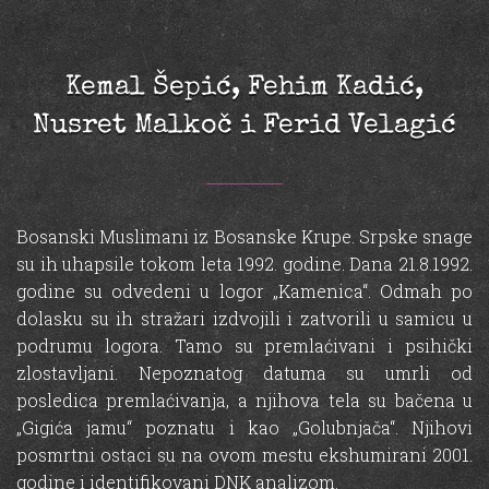
Kemal Šepić, Fehim Kadić,
Nusret Malkoč i Ferid Velagić
Bosanski Muslimani iz Bosanske Krupe. Srpske snage
su ih uhapsile tokom leta 1992. godine. Dana 21.8.1992.
godine su odvedeni u logor „Kamenica“. Odmah po
dolasku su ih stražari izdvojili i zatvorili u samicu u
podrumu logora. Tamo su premlaćivani i psihički
zlostavljani. Nepoznatog datuma su umrli od
posledica premlaćivanja, a njihova tela su bačena u
„Gigića jamu“ poznatu i kao „Golubnjača“. Njihovi
posmrtni ostaci su na ovom mestu ekshumirani 2001.
godine i identifikovani DNK analizom.