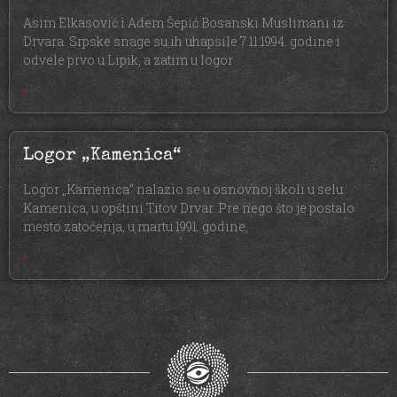
Asim Elkasović i Adem Šepić Bosanski Muslimani iz
Drvara. Srpske snage su ih uhapsile 7.11.1994. godine i
odvele prvo u Lipik, a zatim u logor
»
Logor „Kamenica“
Logor „Kamenica“ nalazio se u osnovnoj školi u selu
Kamenica, u opštini Titov Drvar. Pre nego što je postalo
mesto zatočenja, u martu 1991. godine,
»