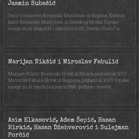
Jasmin Subašić
Šaćir Omanović Bosanski Musliman iz Biljana. Kalmin
Kalić Bosanski Musliman iz Sanskog Mosta. Srpske
snage su ih uhapsile i zatvorile u OŠ „Slavko Rodić“ u
»
Marijan Nikšić i Miroslav Fabulić
Marijan Nikšić Bosanski Hrvat iz Bihaća, pripadnik HVO.
Miroslav Fabulić Hrvat iz Bugojna, pripadnik HVO. Srpske
snage su ih zarobile krajem 1994. godine i dovele
»
Asim Elkasović, Adem Šepić, Hasan
Hirkić, Hasan Džehverović i Sulejman
Porčić