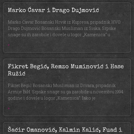
Marko Ćavar i Drago Dujmović
Marko Ćavar Bosanski Hrvat iz Kupresa, pripadnik HVO.
Drago Dujmović Bosanski Musliman iz Siska. Srpske
snage su ih zarobile i dovele u logor „Kamenica“ u
»
Fikret Begić, Remzo Muminović i Hase
Ružić
Fikret Begić Bosanski Musliman iz Drvara, pripadnik
Armije BiH. Srpske snage su ga zarobile u novembru 1994.
godine i dovele u logor „Kamenica“. Iako je
»
Šaćir Omanović, Kalmin Kalić, Fuad i