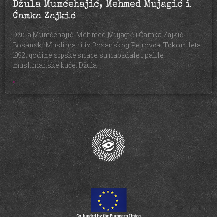
Džula Mumćehajić, Mehmed Mujagić i
Ćamka Zajkić
Džula Mumćehajić, Mehmed Mujagić i Ćamka Zajkić
Bosanski Muslimani iz Bosanskog Petrovca. Tokom leta
1992. godine srpske snage su napadale i palile
muslimanske kuće. Džula
»