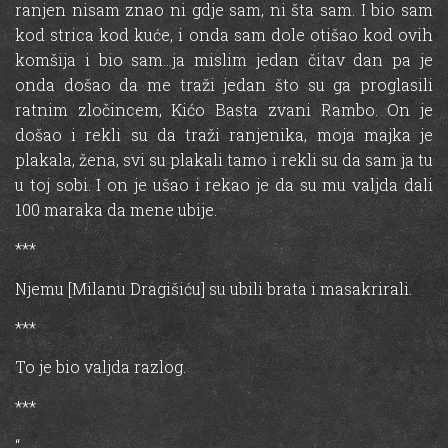
ranjen nisam znao ni gdje sam, ni šta sam. I bio sam
kod strica kod kuće, i onda sam dole otišao kod ovih
komšija i bio sam…ja mislim jedan čitav dan pa je
onda došao da me traži jedan što su ga proglasili
ratnim zločincem, Kićo Basta zvani Rambo. On je
došao i rekli su da traži ranjenika, moja majka je
plakala, žena, svi su plakali tamo i rekli su da sam ja tu
u toj sobi. I on je ušao i rekao je da su mu valjda dali
100 maraka da mene ubije.
***
Njemu [Milanu Dragišiću] su ubili brata i masakrirali.
***
To je bio valjda razlog.
***
“