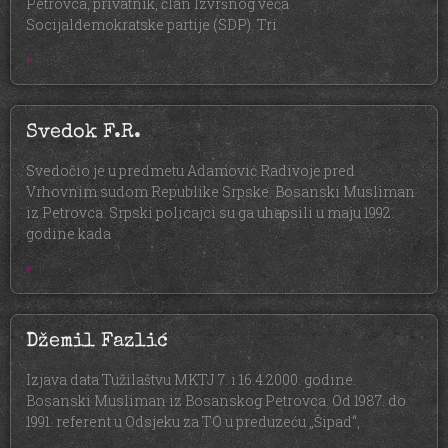
Petrovca, privatnik, član Izvršnog veća
Socijaldemokratske partije (SDP). Tri
»
Svedok F.R.
Svedočio je u predmetu Adamović Radivoje pred
Vrhovnim sudom Republike Srpske. Bosanski Musliman
iz Petrovca. Srpski policajci su ga uhapsili u maju 1992.
godine kada
»
Džemil Fazlić
Izjava data Tužilaštvu MKTJ 7. i 16.4.2000. godine.
Bosanski Musliman iz Bosanskog Petrovca. Od 1987. do
1991. referent u Odsjeku za TO u preduzeću „Šipad“,