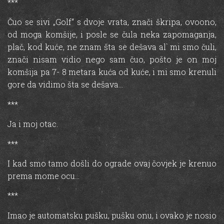
***
Čuo se sivi „Golf“ s dvoje vrata, znači škripa, ovoono,
od moga komšije, i posle se čula neka zapomaganja,
plač, kod kuće, ne znam šta se dešava al` mi smo čuli,
znači nisam vidio nego sam čuo, pošto je on moj
komšija pa 7- 8 metara kuća od kuće, i mi smo krenuli
gore da vidimo šta se dešava…
***
Ja i moj otac.
***
I kad smo tamo došli do ograde ovaj čovjek je krenuo
prema mome ocu…
***
Imao je automatsku pušku, pušku onu, i ovako je nosio