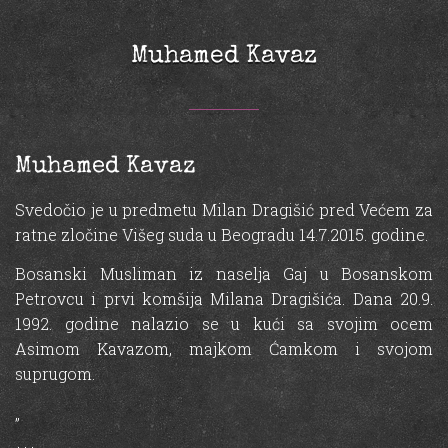
Muhamed Kavaz
Muhamed Kavaz
Svedočio je u predmetu Milan Dragišić pred Većem za
ratne zločine Višeg suda u Beogradu 14.7.2015. godine.
Bosanski Musliman iz naselja Gaj u Bosanskom
Petrovcu i prvi komšija Milana Dragišića. Dana 20.9.
1992. godine nalazio se u kući sa svojim ocem
Asimom Kavazom, majkom Ćamkom i svojom
suprugom.
„