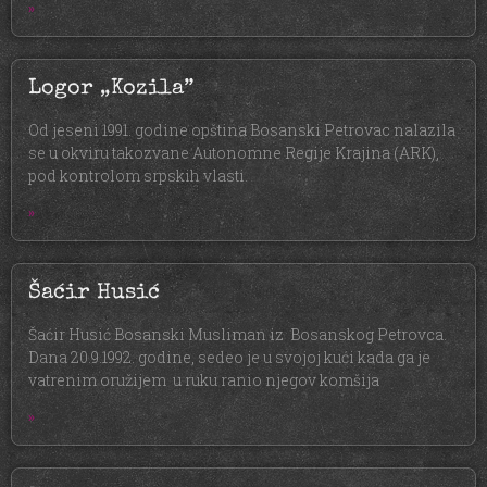
»
Logor „Kozila”
Od jeseni 1991. godine opština Bosanski Petrovac nalazila
se u okviru takozvane Autonomne Regije Krajina (ARK),
pod kontrolom srpskih vlasti.
»
Šaćir Husić
Šaćir Husić Bosanski Musliman iz Bosanskog Petrovca.
Dana 20.9.1992. godine, sedeo je u svojoj kući kada ga je
vatrenim oružijem u ruku ranio njegov komšija
»