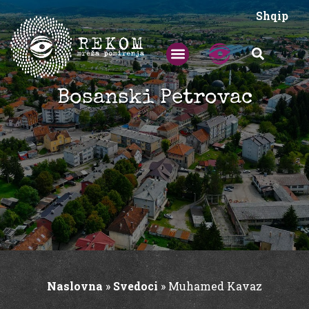
Shqip
Bosanski Petrovac
Naslovna
»
Svedoci
»
Muhamed Kavaz