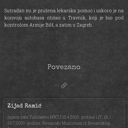
Sutradan mi je pružena lekarska pomoć i uskoro je na
konvoju autobusa otišao u Travnik, koji je bio pod
kontrolom Armije BiH, a zatim u Zagreb.
Povezano
Zijad Ramić
Izjava data Tužilaštvu MKTJ 15.4.2000. godine i 17., 18. i
20.7.2000. godine. Bosanski Musliman iz Bosanskog