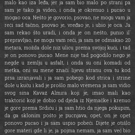
malo kao iza leđa, jer ja sam bio malo po strani pa
sam je tako ja video, i onda je okrenuo i pucao u
mogao oca. Nešto je govorio, psovao, ne mogu vam ja
reći sad tačno, psovao je, vređao je, i ubio je oca. Ja
sam rekao što uradi, i onda je on nešto, punio il`
prepravljao, ne mogu vam reći, ja sam se odmakao 20
metara, možda dole niz ulicu prema svojoj kući, i tad
je on ponovo pucao. Mene nije tad pogodilo nego je
negde u zemlju u asfalt, i onda su oni komadi od
metka, oni su mene znači lijevu stranu ova tu kod
prsa izranjavali i ja sam pobego kod strica i strine
dole u kuću i kad je prošlo malo vremena ja sam vidio
svog sina Kavaz Almira koji je, imao mali kao
traktorić koji je dobio od djeda iz Njemačke i krenuo
je gore prema Srdiću i ja sam htio da njega pokupim,
da ga sklonim pošto je pucnjava, opet, on je opet
ponovo pucao i ja sam uspio pobeći. Dijete je otišlo
gore materi gde li je, ja pojma nemam, ja sam već bio