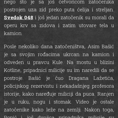
nego što je sa još četvoricom zatočenika
postrojen uza zid preko puta ćelija i streljan.
Svedok 048
i još jedan zatočenik su morali da
operu krv sa zidova i zatim utovare tela u
kamion.
Posle nekoliko dana zatočeništva, Asim Bašić
je sa svojim rođacima ukrcan na kamion i
odveden u pravcu Kule. Na mostu u blizini
Kotline, pripadnici milicije su im naredili da se
postroje. Bašić je čuo Dragana Lažetića,
policijskog rezervistu i nekadašnjeg profesora
istorije, kako naređuje miliciji da puca. Ranjen
je u ruku, nogu i stomak. Video je ostale
zatočenike kako leže na zemlji. Nakon toga,
Popić i još dvojica pripadnika milicije su