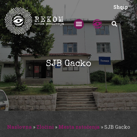
Shqip
SJB Gacko
Naslovna
»
Zločini
»
Mesta zatočenja
»
SJB Gacko