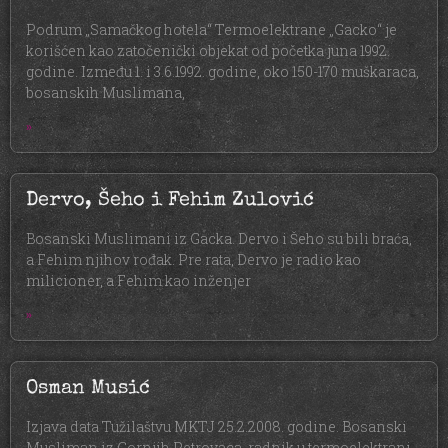
Podrum „Samačkog hotela“ Termoelektrane „Gacko“ je
korišćen kao zatočenički objekat od početka juna 1992.
godine. Između 1. i 3.6.1992. godine, oko 150-170 muškaraca,
bosanskih Muslimana,
»
Dervo, Šeho i Fehim Zulović
Bosanski Muslimani iz Gacka. Dervo i Šeho su bili braća,
a Fehim njihov rođak. Pre rata, Dervo je radio kao
milicioner, a Fehim kao inženjer
»
Osman Musić
Izjava data Tužilaštvu MKTJ 25.2.2008. godine. Bosanski
Musliman iz Gornjih Petrovaca, radnik u termoelektrani.