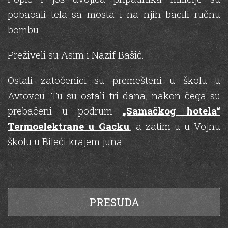
pobacali tela sa mosta i na njih bacili ručnu
bombu.
Preživeli su Asim i Nazif Bašić.
Ostali zatočenici su premešteni u školu u
Avtovcu. Tu su ostali tri dana, nakon čega su
prebačeni u podrum
„Samačkog hotela“
Termoelektrane u Gacku
, a zatim u u Vojnu
školu u Bileći krajem juna.
PRESUDA