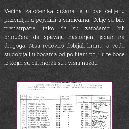
Većina zatočenika držana je u dve ćelije u
prizemlju, a pojedini u samicama. Ćelije su bile
prenatrpane, tako da su zatočenici bili
prinuđeni da spavaju naslonjeni jedan na
drugoga. Nisu redovno dobijali hranu, a vodu
su dobijali u bocama od po litar i po, i u te boce
iz kojih su pili morali su i vršiti nuždu.