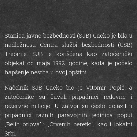
Stanica javne bezbednosti (SJB) Gacko je bila u
nadležnosti Centra službi bezbednosti (CSB)
Trebinje. SJB je korišćena kao zatočenički
objekat od maja 1992. godine, kada je počelo
hapšenje nesrba u ovoj opštini.
Načelnik SJB Gacko bio je Vitomir Popić, a
zatočenike su čuvali pripadnici redovne i
rezervne milicije. U zatvor su često dolazili i
pripadnici raznih paravojnih jedinica poput
„Belih orlova“ i „Crvenih beretki“, kao i lokalni
Srbi.