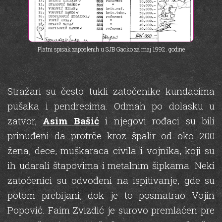
Platni spisak zaposlenih u SJB Gacko za maj 1992. godine
Stražari su često tukli zatočenike kundacima
pušaka i pendrecima. Odmah po dolasku u
zatvor,
Asim Bašić
i njegovi rođaci su bili
prinuđeni da protrče kroz špalir od oko 200
žena, dece, muškaraca civila i vojnika, koji su
ih udarali štapovima i metalnim šipkama. Neki
zatočenici su odvođeni na ispitivanje, gde su
potom prebijani, dok je to posmatrao Vojin
Popović. Faim Zvizdić je surovo premlaćen pre