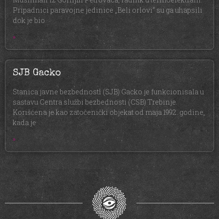
Pripadnici paravojne jedinice „Beli orlovi“ su ga uhapsili
dok je bio
»
SJB Gacko
Stanica javne bezbednosti (SJB) Gacko je funkcionisala u
sastavu Centra službi bezbednosti (CSB) Trebinje.
Korišćena je kao zatočenički objekat od maja 1992. godine,
kada je
»