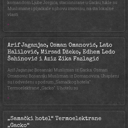
komandom Ljube Jorgića, stacionirane u Gacku, tukle su
Muslimane i pljačkale njihovu imovinu, na šta lokalne
vlasti
»
Arif Jaganjac, Osman Omanović, Lato
Halilović, Mirsad Džeko, Edhem Ledo
Šahinović i Aziz Zika Fazlagić
Arif Jaganjac Bosanski Musliman iz Gacka. Osman
Omanović Bosanski Musliman iz Domanovića. Uhapšeni
su i odvedeni u podrum „Samačkog hotela“
Termoelektrane „Gacko“. U hotelu su
»
„Samački hotel“ Termoelektrane
„Gacko“