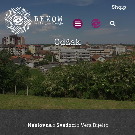
Shqip
Odžak
Naslovna
»
Svedoci
»
Vera Bijelić