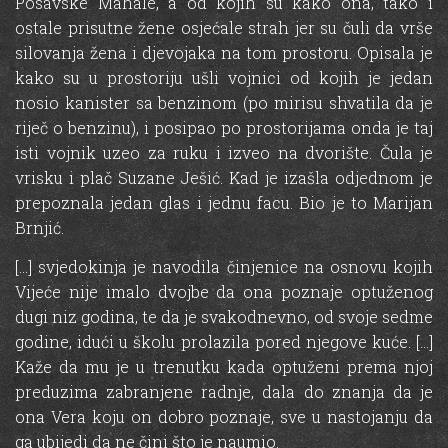
Posavske Mahale, a od kojih su kako ona, tako i
ostale prisutne žene osjećale strah jer su čuli da vrše
silovanja žena i djevojaka na tom prostoru. Opisala je
kako su u prostoriju ušli vojnici od kojih je jedan
nosio kanister sa benzinom (po mirisu shvatila da je
riječ o benzinu), i posipao po prostorijama onda je taj
isti vojnik uzeo za ruku i izveo na dvorište. Čula je
vrisku i plač Suzane Ješić. Kad je izašla odjednom je
prepoznala jedan glas i jednu facu. Bio je to Marijan
Brnjić.
[…] svjedokinja je navodila činjenice na osnovu kojih
Vijeće nije imalo dvojbe da ona poznaje optuženog
dugi niz godina, te da je svakodnevno, od svoje sedme
godine, idući u školu prolazila pored njegove kuće. […]
Kaže da mu je u trenutku kada optuženi prema njoj
preduzima zabranjene radnje, dala do znanja da je
ona Vera koju on dobro poznaje, sve u nastojanju da
ga ubijedi da ne čini što je naumio.