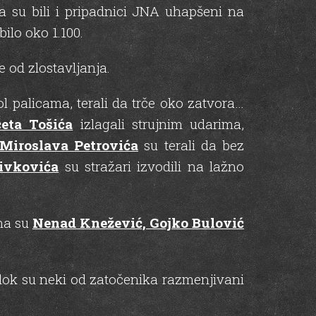
 su bili i pripadnici JNA uhapšeni na
bilo oko 1.100.
e od zlostavljanja.
bol palicama, terali da trče oko zatvora…
eta Tošića
izlagali strujnim udarima,
Miroslava Petrovića
su terali da bez
ivkovića
su stražari izvodili na lažno
ima su
Nenad Knežević, Gojko Bulović
 dok su neki od zatočenika razmenjivani