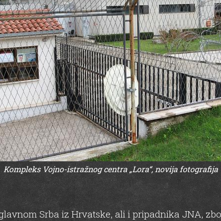
Kompleks Vojno-istražnog centra „Lora“, novija fotografija
a, uglavnom Srba iz Hrvatske, ali i pripadnika JNA, 