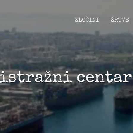
ZLOČINI
ŽRTVE
istražni centar