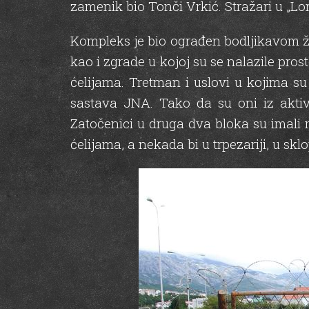
zamenik bio Tonči Vrkić. Stražari u „Lor
Kompleks je bio ograđen bodljikavom žicom 
kao i zgrade u kojoj su se nalazile pros
ćelijama. Tretman i uslovi u kojima su b
sastava JNA. Tako da su oni iz aktiv
Zatočenici u druga dva bloka su imali m
ćelijama, a nekada bi u trpezariji, u skl