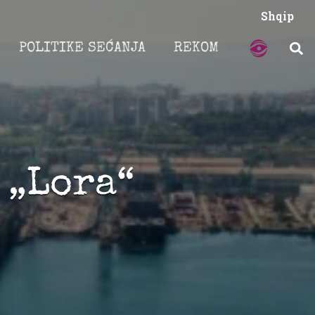
Shqip
POLITIKE SEĆANJA
REKOM
 „Lora“