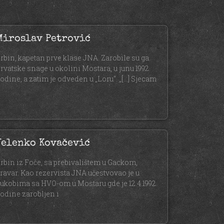
Miroslav Petrović
rbin, kapetan prve klase JNA. Zarobile su ga
rvatske snage u okolini Mostara, u junu 1992.
odine, a zatim je odveden u „Loru“. „[…] Sjecam
Jelenko Kovačević
rbin iz Foče, sa prebivalištem u Gackom,
ravar. Kao rezervista JNA učestvovao je u
ukobima sa HVO-om u Mostaru gde je 12.4.1992.
odine zarobljen i