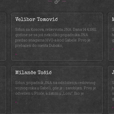
Velibor Tomović
Srbin sa Kosova, rezervista JNA. Dana 14.4.1992.
S
godine se sa još nekoliko pripadnika JNA
h
predao snagama HVO-a kod Gabele. Prvo je
g
prebačen do mesta Duboko,
»
»
Milanče Tošić
Srbin, pripadnik JNA na odsluženju redovnog
S
vojnog roka u Gabeli, gde je i zarobljen. Prvo je
b
odvezen u Ploče, a zatim u „Loru“. Bio je
s
g
»
»