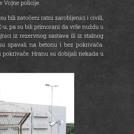
 Vojne policije.
 bili zatočeni ratni zarobljenici i civili,
C-u, pa su bili primorani da vrše nuždu u
jnici iz rezervnog sastava ili iz stalnog
su spavali na betonu i bez pokrivača.
 i pokrivače. Hranu su dobijali nekada u