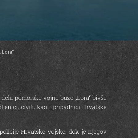
„Lora“
om delu pomorske vojne baze „Lora“ bivše
enici, civili, kao i pripadnici Hrvatske
policije Hrvatske vojske, dok je njegov