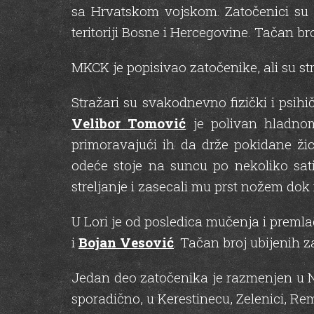
sa Hrvatskom vojskom. Zatočenici su 
teritoriji Bosne i Hercegovine. Tačan bro
MKCK je popisivao zatočenike, ali su str
Stražari su svakodnevno fizički i psihič
Velibor Tomović
je polivan hladn
primoravajući ih da drže pokidane ži
odeće stoje na suncu po nekoliko sat
streljanje i zasecali mu prst nožem dok 
U Lori je od posledica mučenja i prem
i
Bojan Vesović
. Tačan broj ubijenih z
Jedan deo zatočenika je razmenjen u Ne
sporadično, u Kerestinecu, Zelenici, Re