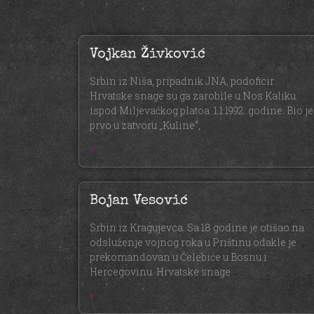
Vojkan Živković
Srbin iz Niša, pripadnik JNA, podoficir.
Hrvatske snage su ga zarobile u Nos Kaliku
ispod Miljevaćkog platoa. 1.1.1992. godine. Bio je
prvo u zatvoru „Kuline“,
»
Bojan Vesović
Srbin iz Kragujevca. Sa 18 godine je otišao na
odsluženje vojnog roka u Prištinu odakle je
prekomandovan u Čelebiće u Bosnu i
Hercegovinu. Hrvatske snage
»