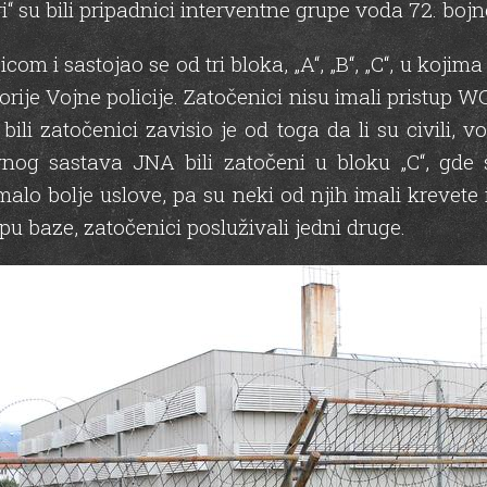
i“ su bili pripadnici interventne grupe voda 72. bojne
i sastojao se od tri bloka, „A“, „B“, „C“, u kojima su
torije Vojne policije. Zatočenici nisu imali pristup W
ili zatočenici zavisio je od toga da li su civili, vo
nog sastava JNA bili zatočeni u bloku „C“, gde 
alo bolje uslove, pa su neki od njih imali krevete
opu baze, zatočenici posluživali jedni druge.