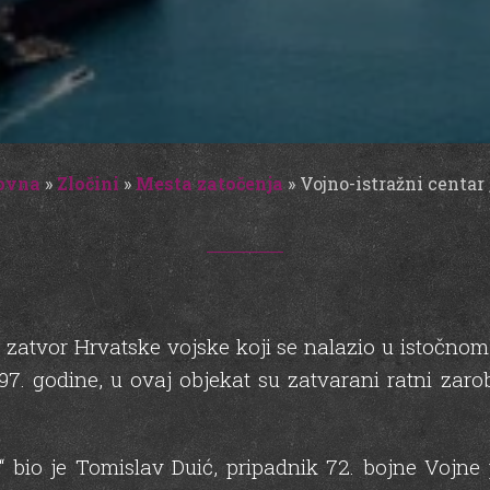
ovna
»
Zločini
»
Mesta zatočenja
»
Vojno-istražni centar 
ni zatvor Hrvatske vojske koji se nalazio u istočn
7. godine, u ovaj objekat su zatvarani ratni zaroblj
 bio je Tomislav Duić, pripadnik 72. bojne Vojne 