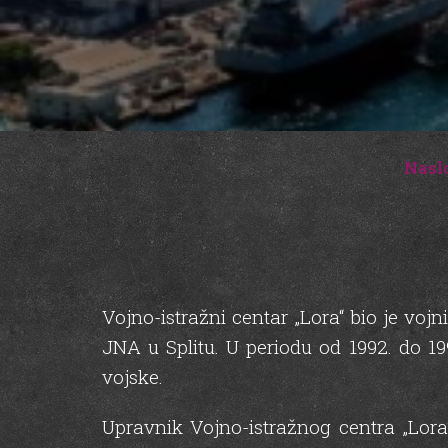
Nasl
Vojno-istražni centar „Lora“ bio je voj
JNA u Splitu. U periodu od 1992. do 199
vojske.
Upravnik Vojno-istražnog centra „Lora“