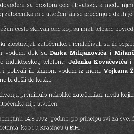
dovođeni sa prostora cele Hrvatske, a među njima
j zatočenika nije utvrđen, ali se procenjuje da ih je 
ažari često skrivali one koji su imali telesne povred
ki zlostavljali zatočenike. Premlaćivali su ih bejz
om vodom, dok su
Darka Milijanovića
i
Milanč
ce induktorskog telefona.
Jelenka Kovačevića
i
i i polivali ih slanom vodom iz mora.
Vojkana Ž
ne bi došli do koske.
laćivanja preminulo nekoliko zatočenika, među koj
atočenika nije utvrđen.
metinu 14.8.1992. godine, po principu svi za sve,
metama, kao i u Krasincu u BiH.