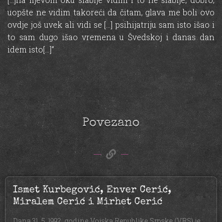
uopšte ne vidim takoreći da čitam, glava me boli ovo
ovdje još uvek ali vidi se […] psihijatriju sam isto išao i
to sam dugo išao vremena u Švedskoj i danas dan
idem isto[…]“
Povezano
Ismet Kurbegović, Enver Cerić,
Miralem Cerić i Mirhet Cerić
Dana 31. 5. 1992. godine Vojska Republike Srpske (VRS) je