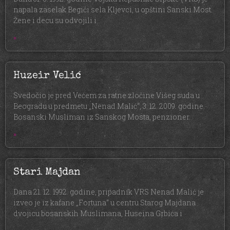
napala zaselak Begići sela Kljevci, u opštini Sanski Most.
Žene i decu su odvojili i
»
Huzeir Velić
Svedočio je pred Većem za ratne zločine Višeg suda u
Beogradu u predmetu „Nenad Malić“, 3. 12. 2009. godine.
Bosanski Musliman iz Sanskog Mosta, penzioner.
»
Stari Majdan
Dana 21. 12. 1992. godine, pripadnik VRS Nenad Malić je
izveo je iz kafane „Fortuna“ u centru Starog Majdana
dvojicu bosanskih Muslimana, Huseina Grbića i