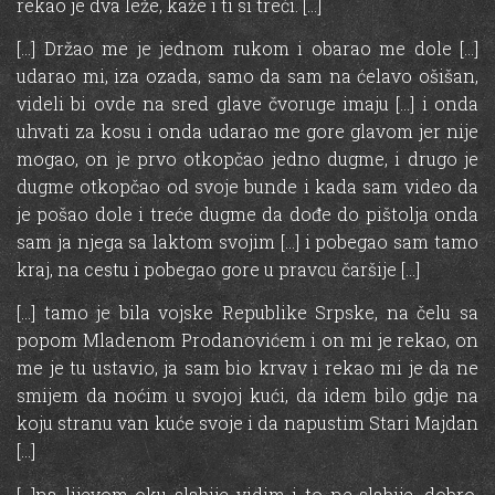
rekao je dva leže, kaže i ti si treći. […]
[…] Držao me je jednom rukom i obarao me dole […]
udarao mi, iza ozada, samo da sam na ćelavo ošišan,
videli bi ovde na sred glave čvoruge imaju […] i onda
uhvati za kosu i onda udarao me gore glavom jer nije
mogao, on je prvo otkopčao jedno dugme, i drugo je
dugme otkopčao od svoje bunde i kada sam video da
je pošao dole i treće dugme da dođe do pištolja onda
sam ja njega sa laktom svojim […] i pobegao sam tamo
kraj, na cestu i pobegao gore u pravcu čaršije […]
[…] tamo je bila vojske Republike Srpske, na čelu sa
popom Mladenom Prodanovićem i on mi je rekao, on
me je tu ustavio, ja sam bio krvav i rekao mi je da ne
smijem da noćim u svojoj kući, da idem bilo gdje na
koju stranu van kuće svoje i da napustim Stari Majdan
[…]
[…]na lijevom oku slabije vidim i to ne slabije, dobro,