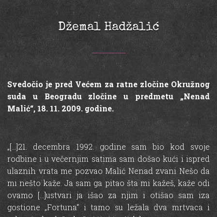
Džemal Hadžalić
Svedočio je pred Većem za ratne zločine Okružnog
suda u Beogradu zločine u predmetu „Nenad
Malić“, 18. 11. 2009. godine.
„[…]21. decembra 1992. godine sam bio kod svoje
rodbine i u večernjim satima sam došao kući i ispred
ulaznih vrata me pozvao Malić Nenad zvani Nešo da
mi nešto kaže. Ja sam ga pitao šta mi kažeš, kaže odi
ovamo […]ustvari ja išao za njim i otišao sam iza
gostione „Fortuna“ i tamo su ležala dva mrtvaca i