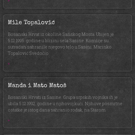
»
Mile Topalović
Bosanski Hrvat iz okoline Sanskog Mosta. Ubijen je
5.12.1995. godine u blizini sela Sasine. Komšije su
sutradan sahranile njegovo telo u Sasini. Marinko
Topalović Svedočio
»
Manda i Mato Matoš
Bosanski Hrvati iz Sasine. Grupa srpskih vojnika ih je
ubila 5.12.1992. godine u njihovoj kući. Njihove posmrtne
ostatke je istog dana sahranio rođak, na Starom
»