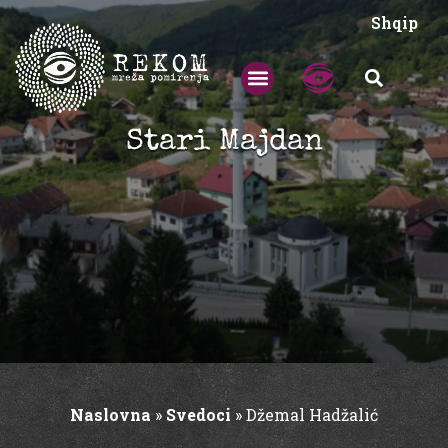
Shqip
Stari Majdan
Naslovna
»
Svedoci
»
Džemal Hadžalić