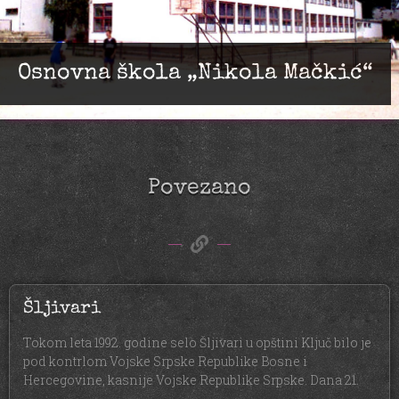
Osnovna škola „Nikola Mačkić“
Povezano
Šljivari
Tokom leta 1992. godine selo Šljivari u opštini Ključ bilo je
pod kontrlom Vojske Srpske Republike Bosne i
Hercegovine, kasnije Vojske Republike Srpske. Dana 21.