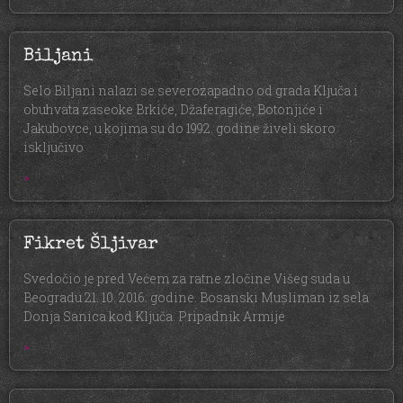
Biljani
Selo Biljani nalazi se severozapadno od grada Ključa i
obuhvata zaseoke Brkiće, Džaferagiće, Botonjiće i
Jakubovce, u kojima su do 1992. godine živeli skoro
isključivo
»
Fikret Šljivar
Svedočio je pred Većem za ratne zločine Višeg suda u
Beogradu 21. 10. 2016. godine. Bosanski Musliman iz sela
Donja Sanica kod Ključa. Pripadnik Armije
»