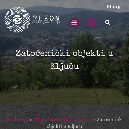
Shqip
Zatočenički objekti u
Ključu
Naslovna
»
Zločini
»
Mesta zatočenja
»
Zatočenički
objekti u Ključu