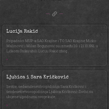
Lucija Rakić
Pripadnici MUP-a SAO Krajine i TO SAO Krajine Mirko
Malinović i Milan Bogunović su između 20. i 21.10.1991. u
Ličkom Osiku ubili Luciju Rakić zbog
»
Ljubica i Sara Kričković
Sestre, sedamdesetdvogodišnja Sara Kričković i
šezdesetčetvorogodišnja Ljubica Kričković-Živčić su
ubijene u podrumu svoje kuće.
»