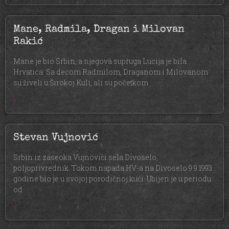
Mane, Radmila, Dragan i Milovan
Rakić
Mane je bio Srbin, a njegova supruga Lucija je bila
Hrvatica. Sa decom Radmilom, Draganom i Milovanom
su živeli u Širokoj Kuli, ali su početkom
»
Stevan Vujnović
Srbin iz zaseoka Vujnovići sela Divoselo,
poljoprivrednik. Tokom napada HV-a na Divoselo 9.9.1993.
godine bio je u svojoj porodičnoj kući. Ubijen je u periodu
od
»