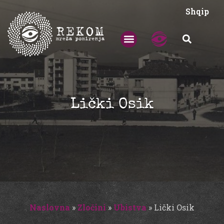
Shqip
Lički Osik
Naslovna
»
Zločini
»
Ubistva
»
Lički Osik