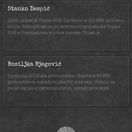
Stanko Despić
Srbin, pripanik Vojske RSK. Zarobljen je 10.9.1993. godine u
blizini Malog Kraja sa još šestoricom pripadnika Vojske
RSK-a. Premlaćivan je u više navrata. Ubijen je
»
Bosiljka Bjegović
Srpskinja iz Čitluka, penzionerka. Ubijena je 9.9.1993.
godine tokom napada vojske HV-a na selo. Vojnici su
pucali sa nju iz vatrenog oružija, ispred njene kuće.
»