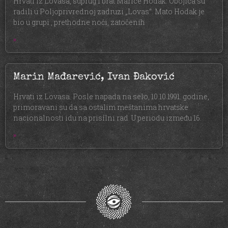
Hrvati iz Lovasa, suprug i brat Marice Hodak. Obojica su
radili u Poljoprivrednoj zadruzi „Lovas”. Mato Hodak je
bio u grupi , prethodne noći, zatočenih
»
Marin Mađarević, Ivan Đaković
Hrvati iz Lovasa. Posle napada na selo, 10.10.1991. godine,
primoravani su da sa ostalim meštanima hrvatske
nacionalnosti idu na prisilni rad. U periodu između 16.
»