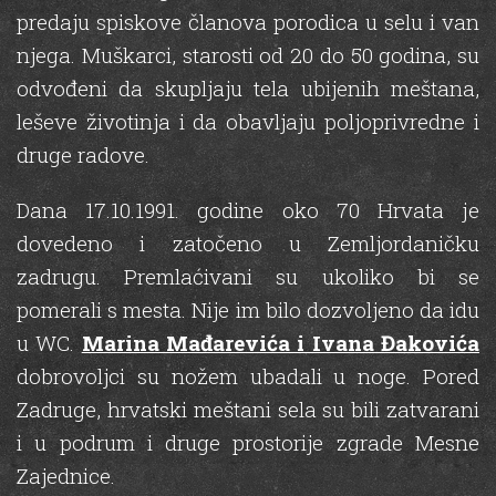
predaju spiskove članova porodica u selu i van
njega. Muškarci, starosti od 20 do 50 godina, su
odvođeni da skupljaju tela ubijenih meštana,
leševe životinja i da obavljaju poljoprivredne i
druge radove.
Dana 17.10.1991. godine oko 70 Hrvata је
dovedeno i zatočeno u Zemljordaničku
zadrugu. Premlaćivani su ukoliko bi se
pomerali s mesta. Nije im bilo dozvoljeno da idu
u WC.
Marina Mađarevića i Ivana Đakovića
dobrovoljci su nožem ubadali u noge. Pored
Zadruge, hrvatski meštani sela su bili zatvarani
i u podrum i druge prostorije zgrade Mesne
Zajednice.