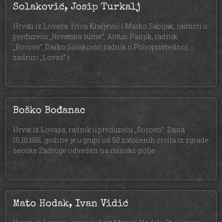
Solaković, Josip Turkalj
Hrvati iz Lovasa. Ivica Kraljević i Marko Sabljak, radnici u
preduzeću „Hrvatska šume”, Antun Panjik, radnik
„Borova”, Darko Solaković, radnik u Poljoprivrednoj
zadruzi „Lovas” i
»
Boško Bođanac
Hrvat iz Lovasa, radnik u preduzeću „Borovo”. Dana
18.10.1991. godine je u grupi od 50 zatočenih civila iz zgrade
seoske Zadruge odveden na minsko polje
»
Mato Hodak, Ivan Vidić