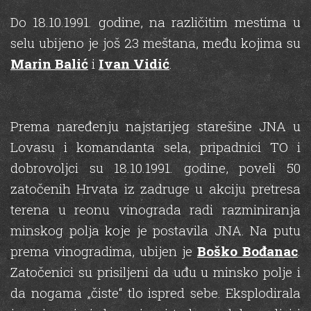
Do 18.10.1991. godine, na različitim mestima u
selu ubijeno je još 23 meštana, među kojima su
Marin Balić
i
Ivan Vidić
.
Prema naređenju najstarijeg starešine JNA u
Lovasu i komandanta sela, pripadnici TO i
dobrovoljci su 18.10.1991. godine, poveli 50
zatočenih Hrvata iz zadruge u akciju pretresa
terena u reonu vinograda radi razminiranja
minskog polja koje je postavila JNA. Na putu
prema vinogradima, ubijen je
Boško Bođanac
.
Zatočenici su prisiljeni da uđu u minsko polje i
da nogama „čiste“ tlo ispred sebe. Eksplodirala