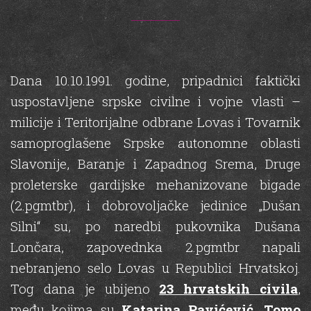
Dana 10.10.1991. godine, pripadnici faktički
uspostavljene srpske civilne i vojne vlasti –
milicije i Teritorijalne odbrane Lovas i Tovarnik
samoproglašene Srpske autonomne oblasti
Slavonije, Baranje i Zapadnog Srema, Druge
proleterske gardijske mehanizovane bigade
(2.pgmtbr), i dobrovoljačke jedinice „Dušan
Silni“ su, po naredbi pukovnika Dušana
Lončara, zapovednka 2.pgmtbr napali
nebranjeno selo Lovas u Republici Hrvatskoj.
Tog dana je ubijeno
23 hrvatskih civila
,
među kojima su
Katarina Pavićević, Tomo