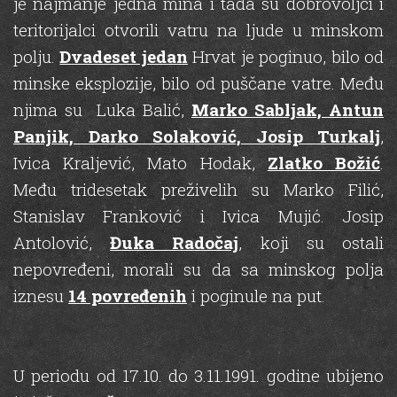
je najmanje jedna mina i tada su dobrovoljci i
teritorijalci otvorili vatru na ljude u minskom
polju.
Dvadeset jedan
Hrvat je poginuo, bilo od
minske eksplozije, bilo od puščane vatre. Među
njima su Luka Balić,
Marko Sabljak, Antun
Panjik, Darko Solaković, Josip Turkalj
,
Ivica Kraljević, Mato Hodak,
Zlatko Božić
.
Među tridesetak preživelih su Marko Filić,
Stanislav Franković i Ivica Mujić. Josip
Antolović,
Đuka Radočaj
, koji su ostali
nepovređeni, morali su da sa minskog polja
iznesu
14 povređenih
i poginule na put.
U periodu od 17.10. do 3.11.1991. godine ubijeno