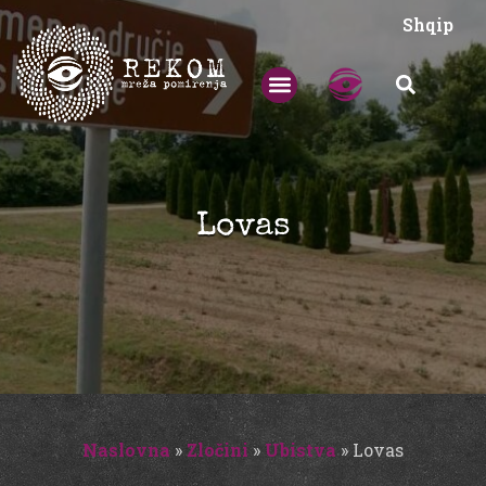
Shqip
Lovas
Naslovna
»
Zločini
»
Ubistva
»
Lovas