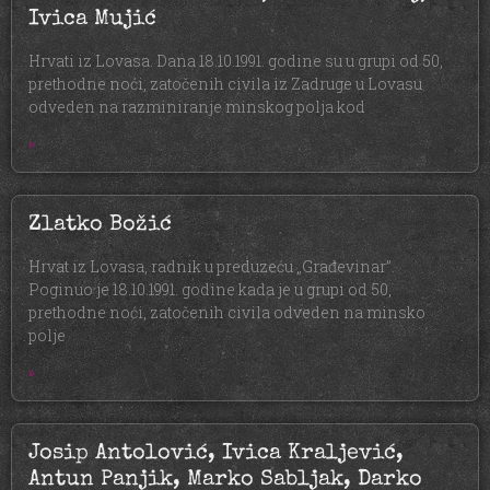
Ivica Mujić
Hrvati iz Lovasa. Dana 18.10.1991. godine su u grupi od 50,
prethodne noći, zatočenih civila iz Zadruge u Lovasu
odveden na razminiranje minskog polja kod
»
Zlatko Božić
Hrvat iz Lovasa, radnik u preduzeću „Građevinar”.
Poginuo je 18.10.1991. godine kada je u grupi od 50,
prethodne noći, zatočenih civila odveden na minsko
polje
»
Josip Antolović, Ivica Kraljević,
Antun Panjik, Marko Sabljak, Darko