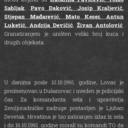
Sabljak
,
Pavo Đaković, Josip Kraljević,
Stjepan Mađarević, Mato Keser, Antun
Luketić, Andrija Devičić
,
Živan Antolović
.
Granatiranjem je uništen veliki broj kuća i
drugih objekata.
U danima posle 10.10.1991. godine, Lovas je
preimenovan u Dušanovac i uveden je policijski
čas. Za komandanta sela i upravitelja
Zemljoradničke zadruge postavljen je Ljuban
Devetak. Hrvatima je bio zabranjen izlaz iz sela
i do 16.10.1991. godine morali su komandi TO da