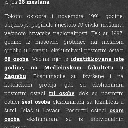
je još
28 meštana
.
Tokom oktobra i novembra 1991. godine,
ubijeno je, poginulo i nestalo 90 civila, meštana,
većinom hrvatske nacionalnosti. Tek su 1997.
godine iz masovne grobnice na mesnom
groblju u Lovasu, ekshumirani posmrtni ostaci
68 osoba
. Većina njih je
identifikovana iste
godine, na Medicinskom fakultetu u
Zagrebu
. Ekshumacije su izvršene i na
katoličkom groblju, gde su ekshumirani
posmrtni ostaci
tri osobe
, dok su posmrtni
ostaci
šest osoba
ekshumirani sa lokaliteta u
šumi Jelaš u Lovasu. Posmrtni ostaci
osam
osoba
ekshumirani su iz individualnih
grobnica.