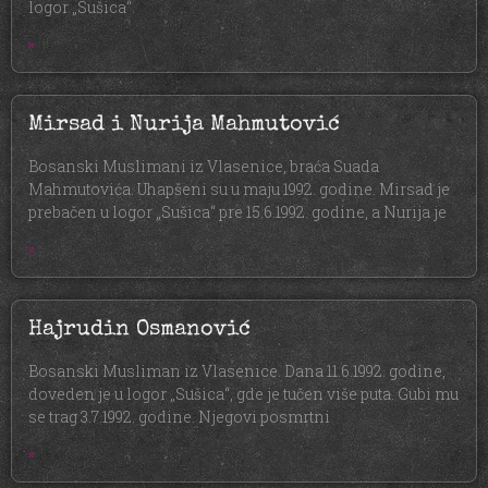
logor „Sušica“.
»
Mirsad i Nurija Mahmutović
Bosanski Muslimani iz Vlasenice, braća Suada
Mahmutovića. Uhapšeni su u maju 1992. godine. Mirsad je
prebačen u logor „Sušica“ pre 15.6.1992. godine, a Nurija je
»
Hajrudin Osmanović
Bosanski Musliman iz Vlasenice. Dana 11.6.1992. godine,
doveden je u logor „Sušica“, gde je tučen više puta. Gubi mu
se trag 3.7.1992. godine. Njegovi posmrtni
»