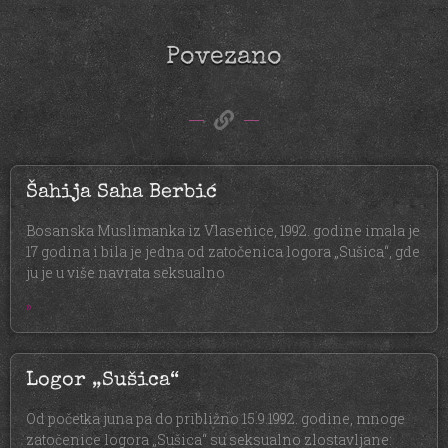
Povezano
Šahija Saha Berbić
Bosanska Muslimanka iz Vlasenice, 1992. godine imala je
17 godina i bila je jedna od zatočenica logora „Sušica“, gde
ju je u više navrata seksualno
»
Logor „Sušica“
Od početka juna pa do približno 15.9.1992. godine, mnoge
zatočenice logora „Sušica“ su seksualno zlostavljane: