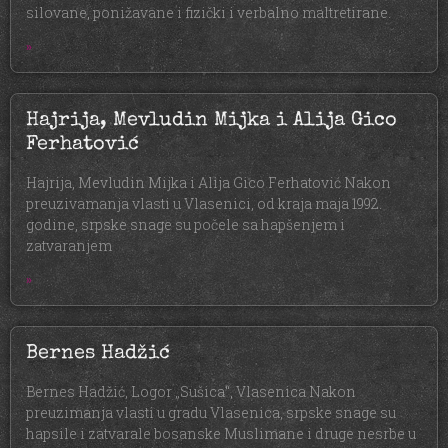
silovane, ponižavane i fizički i verbalno maltretirane.
»
Hajrija, Mevludin Mijka i Alija Gico
Ferhatović
Hajrija, Mevludin Mijka i Alija Gico Ferhatović Nakon
preuzivamanja vlasti u Vlasenici, od kraja maja 1992.
godine, srpske snage su počele sa hapšenjem i
zatvaranjem
»
Bernes Hadžić
Bernes Hadžić, Logor „Sušica“, Vlasenica Nakon
preuzimanja vlasti u gradu Vlasenica, srpske snage su
hapsile i zatvarale bosanske Muslimane i druge nesrbe u