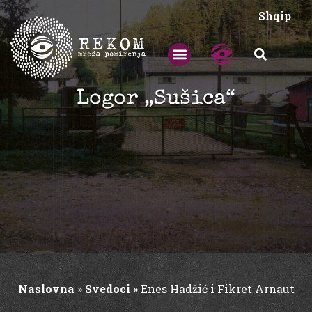
Shqip
Logor „Sušica“
Naslovna
»
Svedoci
»
Enes Hadžić i Fikret Arnaut