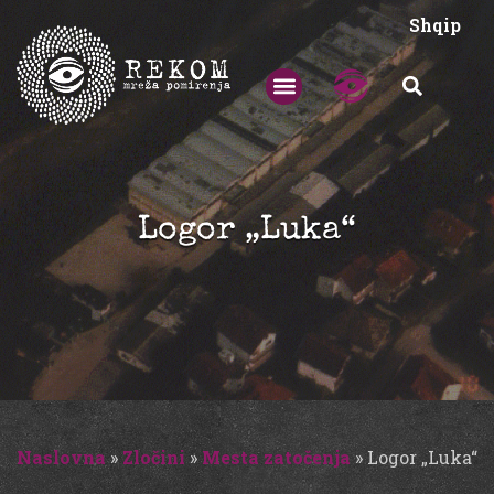
Shqip
Logor „Luka“
Naslovna
»
Zločini
»
Mesta zatočenja
»
Logor „Luka“