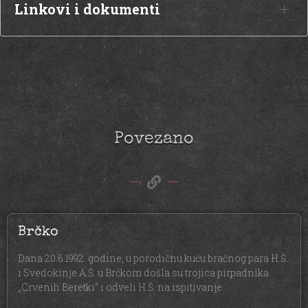
Linkovi i dokumenti
Povezano
Brčko
Dana 20.6.1992. godine, u porodičnu kuću bračnog para H.Š.
i Svedokinje A.Š. u Brčkom došla su trojica pirpadnika
„Crvenih Beretki“ i odveli H.Š. na ispitivanje.