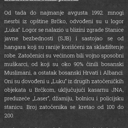
Od tada do najmanje avgusta 1992. mnogi
nesrbi iz opštine Brčko, odvođeni su u logor
„Luka“. Logor se nalazio u blizini zgrade Stanice
javne bezbednosti (SJB) i sastojao se od
hangara koji su ranije korišćeni za skladištenje
robe. Zatočenici su većinom bili vojno sposobni
muškarci, od koji su oko 90% činili bosanski
Muslimani, a ostatak bosanski Hrvati i Albanci.
Oni su dovođeni u „Luku“ iz drugih zatočeničkih
objekata u Brčkom, uključujući kasarnu JNA,
preduzeće „Laser“, džamiju, bolnicu i policijsku
stanicu. Broj zatočenika se kretao od 100 do
200.