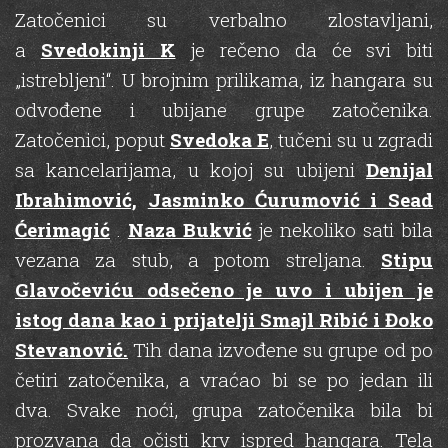
Zatočenici su verbalno zlostavljani,
a
Svedokinji K
je rečeno da će svi biti
„istrebljeni“. U brojnim prilikama, iz hangara su
odvođene i ubijane grupe zatočenika.
Zatočenici, poput
Svedoka E
, tučeni su u zgradi
sa kancelarijama, u kojoj su ubijeni
Denijal
Ibrahimović,
Jasminko Ćurumović i Sead
Ćerimagić
.
Naza Bukvić
je nekoliko sati bila
vezana za stub, a potom streljana.
Stipu
Glavočeviću odsečeno je uvo i ubijen je
istog dana kao i prijatelji Smajl Ribić i Đoko
Stevanović.
Tih dana izvođene su grupe od po
četiri zatočenika, a vraćao bi se po jedan ili
dva. Svake noći, grupa zatočenika bila bi
prozvana da očisti krv ispred hangara. Tela