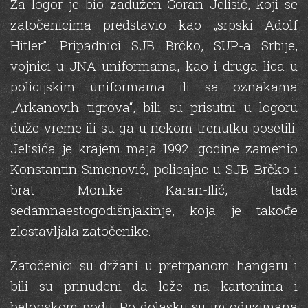
Za logor je bio zadužen Goran Jelisić, koji se
zatočenicima predstavio kao „srpski Adolf
Hitler”. Pripadnici SJB Brčko, SUP-a Srbije,
vojnici u JNA uniformama, kao i druga lica u
policijskim uniformama ili sa oznakama
„Arkanovih tigrova“, bili su prisutni u logoru
duže vreme ili su ga u nekom trenutku posetili.
Jelisića je krajem maja 1992. godine zamenio
Konstantin Simonović, policajac u SJB Brčko i
brat Monike Karan-Ilić, tada
sedamnaestogodišnjakinje, koja je takođe
zlostavljala zatočenike.
Zatočenici su držani u pretrpanom hangaru i
bili su prinuđeni da leže na kartonima i
betonskom podu. Po dolasku su im oduzimana