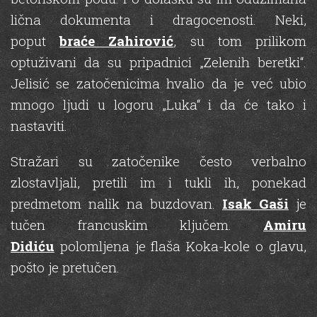
lična dokumenta i dragocenosti. Neki,
poput
braće Zahirović
, su tom prilikom
optuživani da su pripadnici „Zelenih beretki“.
Jelisić se zatočenicima hvalio da je već ubio
mnogo ljudi u logoru „Luka“ i da će tako i
nastaviti.
Stražari su zatočenike često verbalno
zlostavljali, pretili im i tukli ih, ponekad
predmetom nalik na buzdovan.
Isak Gaši
je
tučen francuskim ključem.
Amiru
Didiću
polomljena je flaša Koka-kole o glavu,
pošto je pretučen.