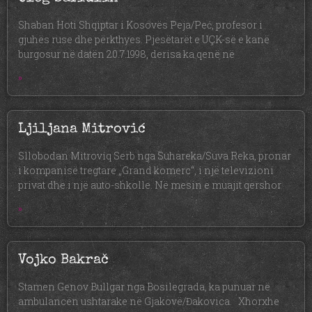
Shaban Hoti Shqiptar i Kosovës Peja/Peć, profesor i
gjuhës ruse dhe përkthyes. Pjesëtarët e UÇK-së e kanë
burgosur në datën 20.7.1998, derisa ka qenë në
»
Ljiljana Mitrović
Sllobodan Mitroviq Serb nga Suhareka/Suva Reka, pronar
i kompanisë tregtare „Grand komerc“, i një televizioni
privat dhe i një auto-shkolle. Në mesin e muajit qershor
»
Vojko Bakrač
Stamen Genov Bullgar nga Bosilegrada, ka punuar në
ambulancën ushtarake në Gjakovë/Đakovica. Xhorxhe