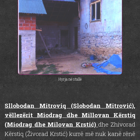
Hyrja në stallë
Sllobodan Mitroviq (Slobodan Mitrović),
vëllezërit Miodrag dhe Millovan Kërstiq
(Miodrag dhe Milovan Krstić)
dhe Zhivorad
Kërstiq (Živorad Krstić) kurrë më nuk kanë rënë