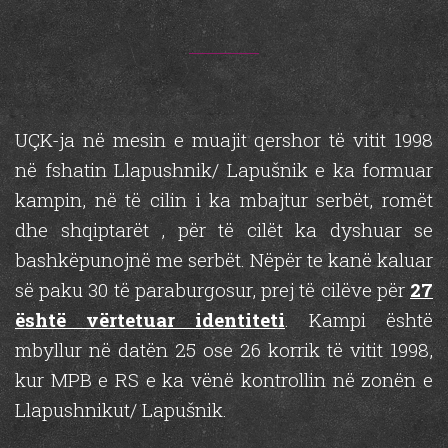
UÇK-ja në mesin e muajit qershor të vitit 1998
në fshatin Llapushnik/ Lapušnik e ka formuar
kampin, në të cilin i ka mbajtur serbët, romët
dhe shqiptarët , për të cilët ka dyshuar se
bashkëpunojnë me serbët. Nëpër te kanë kaluar
së paku 30 të paraburgosur, prej të cilëve për
27
është vërtetuar identiteti
. Kampi është
mbyllur në datën 25 ose 26 korrik të vitit 1998,
kur MPB e RS e ka vënë kontrollin në zonën e
Llapushnikut/ Lapušnik.