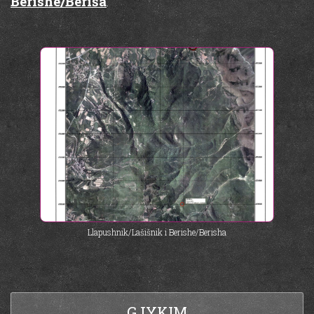
Berishë/Beriša
.
Llapushnik/Lašišnik i Berishe/Berisha
GJYKIM