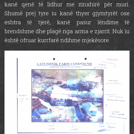
kanë qenë të lidhur me zinxhirë për muri.
Shumë prej tyre iu kanë thyer gjymtyrët ose
eshtra të tjerë, kanë pasur lëndime të
brendshme dhe plagë nga arma e zjarrit. Nuk iu
është ofruar kurrfarë ndihme mjekësore.