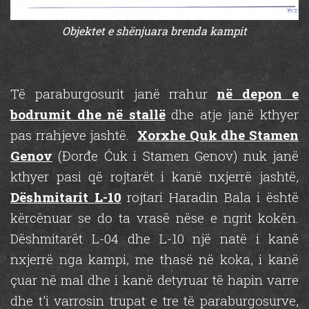
Objektet e shënjuara brenda kampit
Të paraburgosurit janë rrahur
në depon e
bodrumit dhe në stallë
dhe atje janë kthyer
pas rrahjeve jashtë.
Xorxhe Quk dhe Stamen
Genov
(Đorđe Ćuk i Stamen Genov) nuk janë
kthyer pasi që rojtarët i kanë nxjerrë jashtë,
Dëshmitarit L-10
rojtari Haradin Bala i është
kërcënuar se do ta vrasë nëse e ngrit kokën.
Dëshmitarët L-04 dhe L-10 një natë i kanë
nxjerrë nga kampi, me thasë në koka, i kanë
çuar në mal dhe i kanë detyruar të hapin varre
dhe t’i varrosin trupat e tre të paraburgosurve,