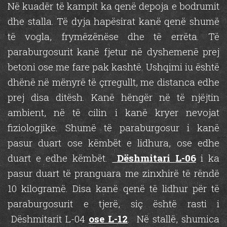
Në kuadër të kampit ka qenë depoja e bodrumit
dhe stalla. Të dyja hapësirat kanë qenë shumë
të vogla, frymëzënëse dhe të errëta. Të
paraburgosurit kanë fjetur në dyshemenë prej
betoni ose me fare pak kashtë. Ushqimi iu është
dhënë në mënyrë të çrregullt, me distanca edhe
prej disa ditësh. Kanë hëngër në të njëjtin
ambient, në të cilin i kanë kryer nevojat
fiziologjike. Shumë të paraburgosur i kanë
pasur duart ose këmbët e lidhura, ose edhe
duart e edhe këmbët.
Dëshmitari L-06
i ka
pasur duart të pranguara me zinxhirë të rëndë
10 kilogramë. Disa kanë qenë të lidhur për të
paraburgosurit e tjerë, siç është rasti i
Dëshmitarit L-04
ose L-12
. Në stallë, shumica