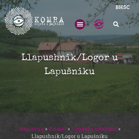
BHSC
Llapushnik/Logor u
Lapušniku
Naslovna
»
Krimet
»
Vendet e ndalimit
»
Llapushnik/Logor u Lapušniku