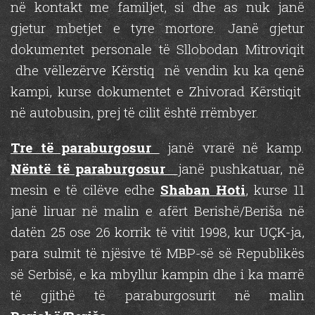
në kontakt me familjet, si dhe as nuk janë
gjetur mbetjet e tyre mortore. Janë gjetur
dokumentet personale të Sllobodan Mitroviqit
dhe vëllezërve Kërstiq në vendin ku ka qenë
kampi, kurse dokumentet e Zhivorad Kërstiqit
në autobusin, prej të cilit është rrëmbyer.
Tre të paraburgosur
janë vrarë në kamp.
Nëntë të paraburgosur
janë pushkatuar, në
mesin e të cilëve edhe
Shaban Hoti
, kurse 11
janë liruar në malin e afërt Berishë/Beriša në
datën 25 ose 26 korrik të vitit 1998, kur UÇK-ja,
para sulmit të njësive të MBP-së së Republikës
së Serbisë, e ka mbyllur kampin dhe i ka marrë
të gjithë të paraburgosurit në malin