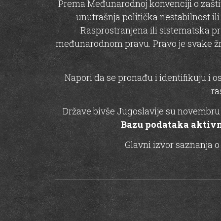
Prema Međunarodnoj konvenciji o zaštiti 
unutrašnja politička nestabilnost i
Rasprostranjena ili sistematska pr
međunarodnom pravu. Pravo je svake žrtve
Napori da se pronađu i identifikuju i 
ra
Države bivše Jugoslavije su novembru 2
Bazu podataka aktivni
Glavni izvor saznanja o