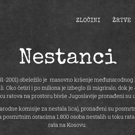
ZLOČINI
ŽRTVE
Nestanci
1991-2001) obeležilo je masovno kršenje međunarodno
vili. Oko četiri i po miliona je izbeglo ili migriralo, dok
toku ratova na prostoru bivše Jugoslavije pronađeni s
odne komisije za nestala lica), pronađeni su posmrtni
a posmrtnim ostacima 1.800 osoba nestalih u toku rata 
rata na Kosovu.