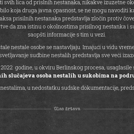
svih lica od prislnih nestanaka, nikakve izuzetne okolno
li bilo koja druga javna opasnost, se ne mogu navoditi 
aksa prisilnih nestanaka predstavlja zločin protiv čo
 da zna istinu o okolnostima prisilnog nestanka i sud
saopšti informacije s tim u vezi.
ostale nestale osobe se nastavljaju. Imajući u vidu vrem
svetljavanje sudbine nestalih predstavlja sve veći izaz
022. godine, u okviru Berlinskog procesa, usaglasile s
h slučajeva osoba nestalih u sukobima na podru
 nestalima, u nedostatku sudske dokumentacije, preds
Glas žrtava