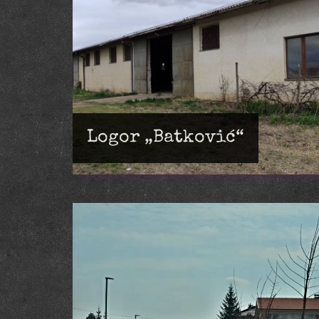
Logor „Batković“