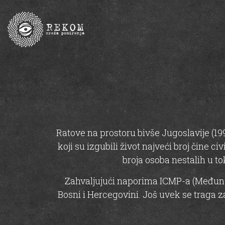
Ratove na prostoru bivše Jugoslavije (
koji su izgubili život najveći broj čine ci
broja osoba nestalih u 
Zahvaljujući naporima ICMP-a (Međunar
Bosni i Hercegovini. Još uvek se traga z