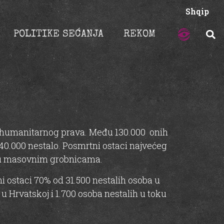
Shqip
POLITIKE SEĆANJA
REKOM
g humanitarnog prava. Među 130.000 onih
 je 40.000 nestalo. Posmrtni ostaci najvećeg
u u masovnim grobnicama.
 ostaci 70% od 31.500 nestalih osoba u
u Hrvatskoj i 1.700 osoba nestalih u toku