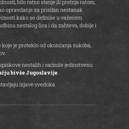
sti, bilo ratno stanje ili pretnja ratom,
kao opravdanje za prisilan nestanak.
večnosti kako se definiše u važećem
binu nestalog lica i da zahteva, dobije i
e koje je proteklo od okončanja sukoba,
ov.
piskove nestalih i sačinile jedinstvenu
čju bivše Jugoslavije
.
tavljaju izjave svedoka.