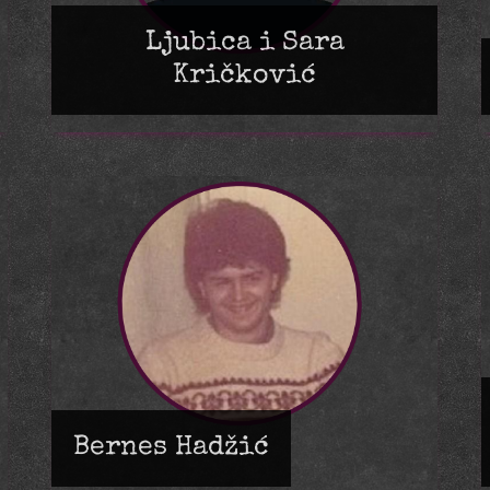
Ljubica i Sara
Kričković
Bernes Hadžić